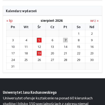
Kalendarz wydarzeń
« lip
sierpień 2026
wrz »
Pn
Wt
Śr
Cz
Pt
So
Nd
1
2
3
4
5
6
7
8
9
10
11
12
13
14
15
16
17
18
19
20
21
22
23
24
25
26
27
28
29
30
31
Uniwersytet Jana Kochanowskiego
Uniwersytet oferuje ksztalcenie na ponad 60 kierunkach
studiów i blisko 150 specjalnościach z zakresu niemal