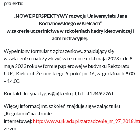
projektu:
„NOWE PERSPEKTYWY rozwoju Uniwersytetu Jana
Kochanowskiego w Kielcach”
w zakresie uczestnictwa w szkoleniach kadry kierowniczej i
administracyjnej.
Wypełniony formularz zgłoszeniowy, znajdujący się
w załączniku, należy złożyć w terminie od 4 maja 2023 r. do 8
maja 2023 roku w formie papierowej w budynku Rektoratu
UJK, Kielce ul. Żeromskiego 5, pokój nr 16, w godzinach 9.00
– 14.00.
Kontakt: lucyna.dygas@ujk.edu.pl, tel.: 41 349 7261
Więcej informacji nt. szkoleń znajduje się w załączniku
„Regulamin” na stronie
internetowej:
http://www.ujk.edu.pl/zarzadzenie_nr_97_2018.ht
ze zm.