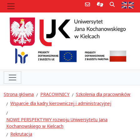
Poczta e-mail
Informacje dla 
Szukaj
Str
Strona główna
PRACOWNICY
Szkolenia dla pracowników
Wsparcie dla kadry kierowniczej i administracyjnej
NOWE PERSPEKTYWY rozwoju Uniwersytetu Jana
Kochanowskiego w Kielcach
Rekrutacja