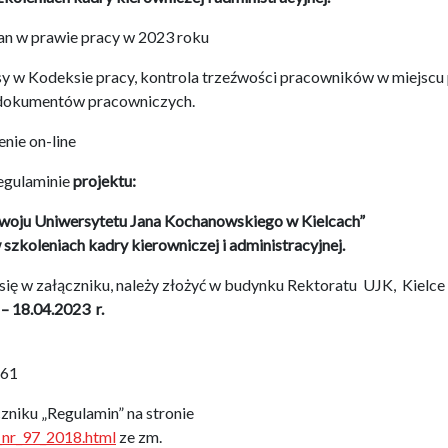
ian w prawie pracy w 2023 roku
sy w Kodeksie pracy, kontrola trzeźwości pracowników w miejscu 
y dokumentów pracowniczych.
enie on-line
Regulaminie
projektu:
u Uniwersytetu Jana Kochanowskiego w Kielcach”
szkoleniach kadry kierowniczej i administracyjnej.
ię w załączniku, należy złożyć w budynku Rektoratu UJK, Kielce 
 – 18.04.2023 r.
261
czniku „Regulamin” na stronie
_nr_97_2018.html
ze zm.