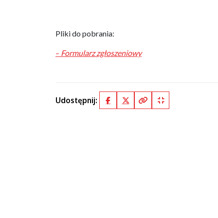
Pliki do pobrania:
–
Formularz zgłoszeniowy
Udostępnij:
Facebook
X (Twitter)
Kopiuj pełny link
Kopiuj krótki lin