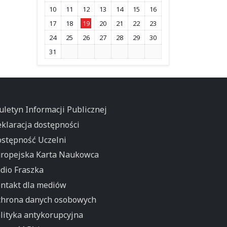
10
11
12
13
14
15
16
17
18
19
20
21
22
23
24
25
26
27
28
29
30
31
uletyn Informacji Publicznej
klaracja dostępności
stępność Uczelni
ropejska Karta Naukowca
dio Fraszka
ntakt dla mediów
hrona danych osobowych
lityka antykorupcyjna