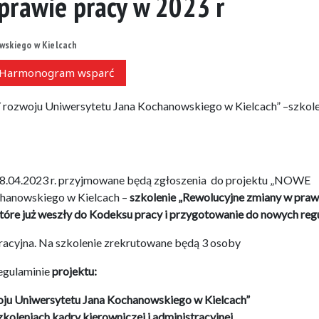
prawie pracy w 2023 r
skiego w Kielcach
Harmonogram wsparć
zwoju Uniwersytetu Jana Kochanowskiego w Kielcach” –szkole
o 18.04.2023 r. przyjmowane będą zgłoszenia do projektu „NOWE
anowskiego w Kielcach –
szkolenie „Rewolucyjne zmiany w praw
tóre już weszły do Kodeksu pracy i przygotowanie do nowych regul
tracyjna. Na szkolenie zrekrutowane będą 3 osoby
Regulaminie
projektu:
Uniwersytetu Jana Kochanowskiego w Kielcach”
koleniach kadry kierowniczej i administracyjnej.