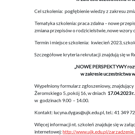
Cel szkolenia: pogłębienie wiedzy z zakresu zm
Tematyka szkolenia: praca zdalna – nowe przepi
zmiana przepisów o rodzicielstwie, nowe wzor
Termin i miejsce szkolenia: kwiecień 2023, szkol
Szczegółowe kryteria rekrutacji znajdują się w 
„NOWE PERSPEKTYWY rozwoj
w zakresie uczestnictwa w 
Wypełniony formularz zgłoszeniowy, znajdujący s
Żeromskiego 5, pokój 16, w dniach
17.04.2023 r.
w godzinach 9.00 – 14.00.
Kontakt: lucyna.dygas@ujk.edu.pl, tel.: 41 349 7
Więcej informacji nt. szkoleń znajduje się w załą
internetowej:
http://www.ujk.edu.pl/zarzadzenie