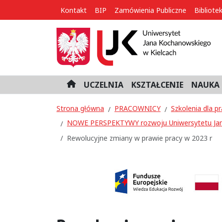
Kontakt
BIP
Zamówienia Publiczne
Bibliote
UCZELNIA
KSZTAŁCENIE
NAUKA 
H
o
m
Strona główna
PRACOWNICY
Szkolenia dla 
e
NOWE PERSPEKTYWY rozwoju Uniwersytetu Jan
Rewolucyjne zmiany w prawie pracy w 2023 r