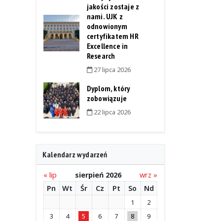
jakości zostaje z
nami. UJK z
odnowionym
certyfikatem HR
Excellence in
Research
27 lipca 2026
Dyplom, który
zobowiązuje
22 lipca 2026
Kalendarz wydarzeń
« lip
sierpień 2026
wrz »
Pn
Wt
Śr
Cz
Pt
So
Nd
1
2
3
4
5
6
7
8
9