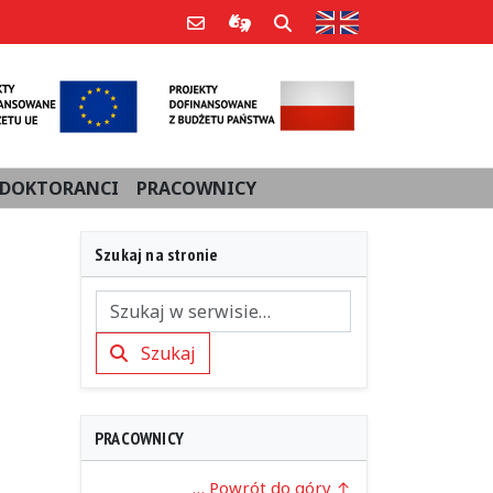
Strona w języku an
Poczta e-mail
Informacje dla użytkowników Po
Szukaj
DOKTORANCI
PRACOWNICY
Szukaj na stronie
Szukaj
Szukaj
PRACOWNICY
… Powrót do góry