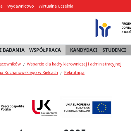
ka
Wydawnictwo
Wirtualna Uczelnia
I BADANIA
WSPÓŁPRACA
KANDYDACI
STUDENCI
pracowników
Wsparcie dla kadry kierowniczej i administracyjnej
a Kochanowskiego w Kielcach
Rekrutacja