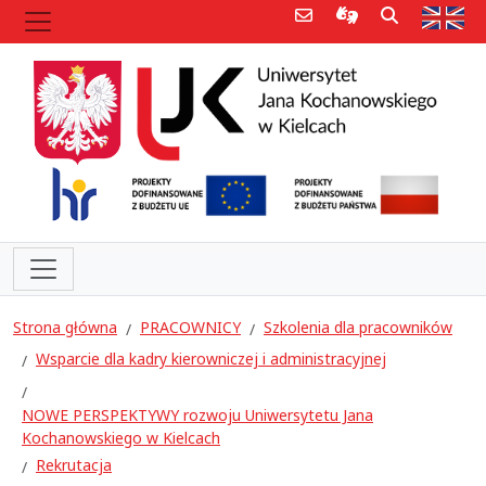
Poczta e-mail
Informacje dla 
Szukaj
Str
Strona główna
PRACOWNICY
Szkolenia dla pracowników
Wsparcie dla kadry kierowniczej i administracyjnej
NOWE PERSPEKTYWY rozwoju Uniwersytetu Jana
Kochanowskiego w Kielcach
Rekrutacja