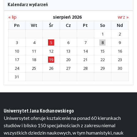
Kalendarz wydarzeń
« lip
sierpień 2026
wrz »
Pn
Wt
Śr
Cz
Pt
So
Nd
1
2
3
4
5
6
7
8
9
10
11
12
13
14
15
16
17
18
19
20
21
22
23
24
25
26
27
28
29
30
31
Uniwersytet Jana Kochanowskiego
Uniwersytet oferuje ksztalcenie na ponad 60 kierunkach
studiów i blisko 150 specjalnościach z zakresu niemal
wszystkich dziedzin naukowych, w tym humanistyki, nauk