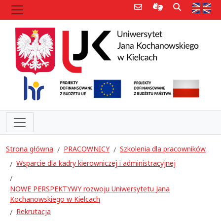
Poczta e-mail
Informacje dla 
Szukaj
Str
Strona główna
PRACOWNICY
Szkolenia dla pracowników
Wsparcie dla kadry kierowniczej i administracyjnej
NOWE PERSPEKTYWY rozwoju Uniwersytetu Jana
Kochanowskiego w Kielcach
Rekrutacja