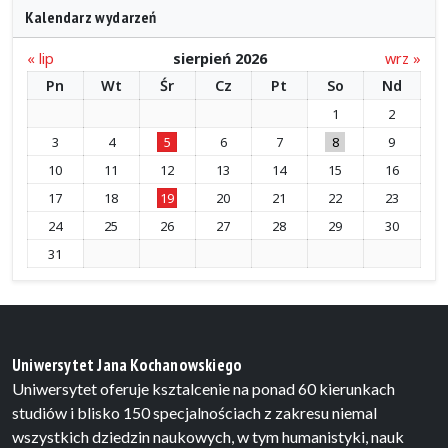
Kalendarz wydarzeń
« lip
sierpień 2026
wrz »
Pn
Wt
Śr
Cz
Pt
So
Nd
1
2
3
4
5
6
7
8
9
10
11
12
13
14
15
16
17
18
19
20
21
22
23
24
25
26
27
28
29
30
31
Uniwersytet Jana Kochanowskiego
Uniwersytet oferuje ksztalcenie na ponad 60 kierunkach
studiów i blisko 150 specjalnościach z zakresu niemal
wszystkich dziedzin naukowych, w tym humanistyki, nauk