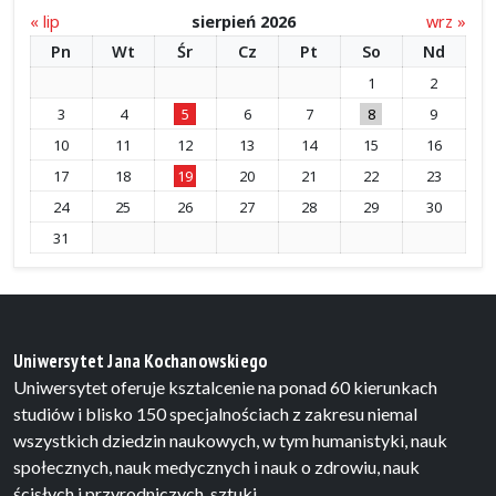
« lip
sierpień 2026
wrz »
Pn
Wt
Śr
Cz
Pt
So
Nd
1
2
3
4
5
6
7
8
9
10
11
12
13
14
15
16
17
18
19
20
21
22
23
24
25
26
27
28
29
30
31
Uniwersytet Jana Kochanowskiego
Uniwersytet oferuje ksztalcenie na ponad 60 kierunkach
studiów i blisko 150 specjalnościach z zakresu niemal
wszystkich dziedzin naukowych, w tym humanistyki, nauk
społecznych, nauk medycznych i nauk o zdrowiu, nauk
ścisłych i przyrodniczych, sztuki.