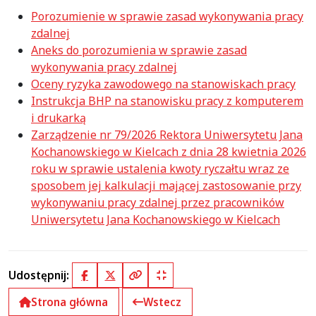
Porozumienie w sprawie zasad wykonywania pracy
zdalnej
Aneks do porozumienia w sprawie zasad
wykonywania pracy zdalnej
Oceny ryzyka zawodowego na stanowiskach pracy
Instrukcja BHP na stanowisku pracy z komputerem
i drukarką
Zarządzenie nr 79/2026 Rektora Uniwersytetu Jana
Kochanowskiego w Kielcach z dnia 28 kwietnia 2026
roku w sprawie ustalenia kwoty ryczałtu wraz ze
sposobem jej kalkulacji mającej zastosowanie przy
wykonywaniu pracy zdalnej przez pracowników
Uniwersytetu Jana Kochanowskiego w Kielcach
Udostępnij:
Facebook
X (Twitter)
Kopiuj pełny link
Kopiuj krótki link
Strona główna
Wstecz