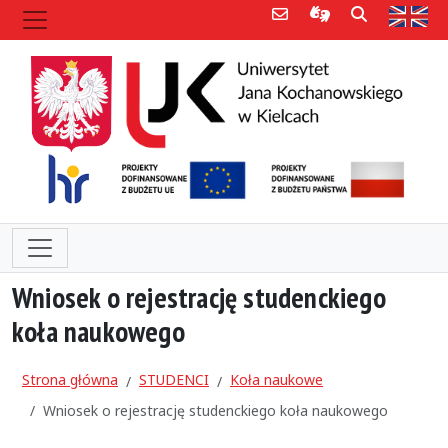
Poczta e-mail
Informacje dla 
Szukaj
Str
Wniosek o rejestrację studenckiego
koła naukowego
Strona główna
STUDENCI
Koła naukowe
Wniosek o rejestrację studenckiego koła naukowego