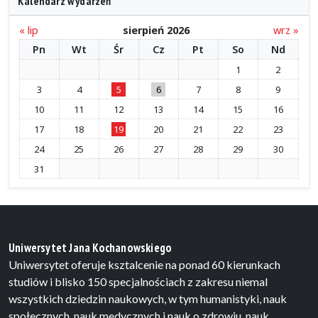
Kalendarz wydarzeń
« lip
sierpień 2026
wrz »
Pn
Wt
Śr
Cz
Pt
So
Nd
1
2
3
4
5
6
7
8
9
10
11
12
13
14
15
16
17
18
19
20
21
22
23
24
25
26
27
28
29
30
31
Uniwersytet Jana Kochanowskiego
Uniwersytet oferuje ksztalcenie na ponad 60 kierunkach
studiów i blisko 150 specjalnościach z zakresu niemal
wszystkich dziedzin naukowych, w tym humanistyki, nauk
społecznych, nauk medycznych i nauk o zdrowiu, nauk