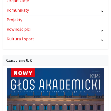
Organizacje
Komunikaty
Projekty
Równość płci
Kultura i sport
Czasopismo UJK