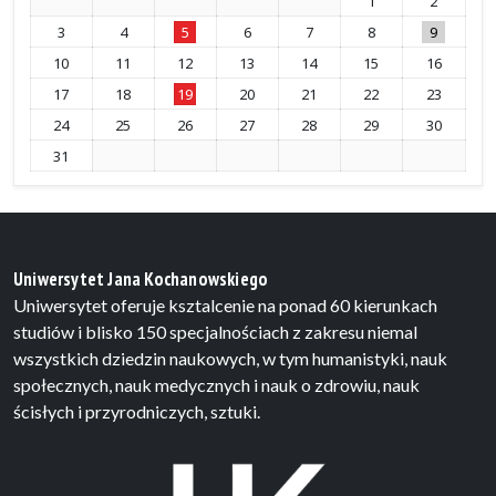
1
2
3
4
5
6
7
8
9
10
11
12
13
14
15
16
17
18
19
20
21
22
23
24
25
26
27
28
29
30
31
Uniwersytet Jana Kochanowskiego
Uniwersytet oferuje ksztalcenie na ponad 60 kierunkach
studiów i blisko 150 specjalnościach z zakresu niemal
wszystkich dziedzin naukowych, w tym humanistyki, nauk
społecznych, nauk medycznych i nauk o zdrowiu, nauk
ścisłych i przyrodniczych, sztuki.