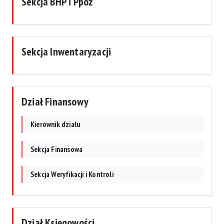
Sekcja BHP i Ppoż
Sekcja Inwentaryzacji
Dział Finansowy
Kierownik działu
Sekcja Finansowa
Sekcja Weryfikacji i Kontroli
Dział Księgowości