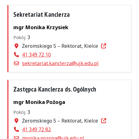
Sekretariat Kanclerza
mgr Monika Krzysiek
3
Pokój:
Żeromskiego 5 – Rektorat, Kielce
41 349 72 10
sekretariat.kanclerza@ujk.edu.pl
Zastępca Kanclerza ds. Ogólnych
mgr Monika Pożoga
3
Pokój:
Żeromskiego 5 – Rektorat, Kielce
41 349 72 82
monika.pozoga@ujk.edu.pl