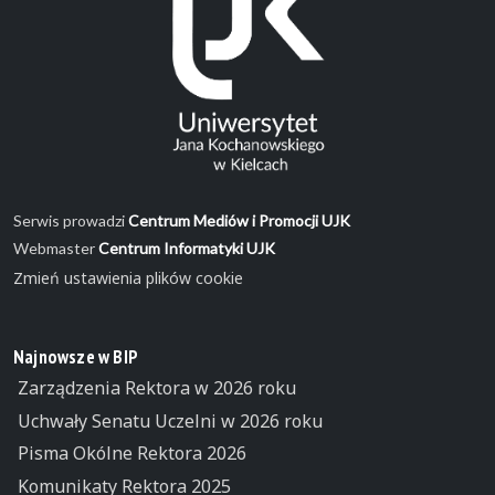
Serwis prowadzi
Centrum Mediów i Promocji UJK
Webmaster
Centrum Informatyki UJK
Zmień ustawienia plików cookie
Najnowsze w BIP
Zarządzenia Rektora w 2026 roku
Uchwały Senatu Uczelni w 2026 roku
Pisma Okólne Rektora 2026
Komunikaty Rektora 2025