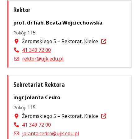
Rektor
prof. dr hab. Beata Wojciechowska
115
Pokój:
Żeromskiego 5 – Rektorat, Kielce
41 349 72 00
rektor@ujk.edu.pl
Sekretariat Rektora
mgr Jolanta Cedro
115
Pokój:
Żeromskiego 5 – Rektorat, Kielce
41 349 72 00
jolanta.cedro@ujk.edu.pl