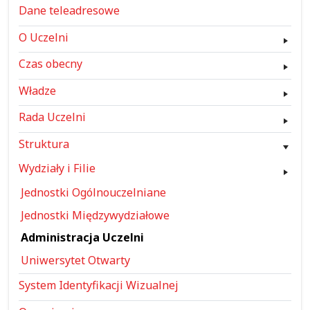
Dane teleadresowe
O Uczelni
Czas obecny
Władze
Rada Uczelni
Struktura
Wydziały i Filie
Jednostki Ogólnouczelniane
Jednostki Międzywydziałowe
Administracja Uczelni
Uniwersytet Otwarty
System Identyfikacji Wizualnej