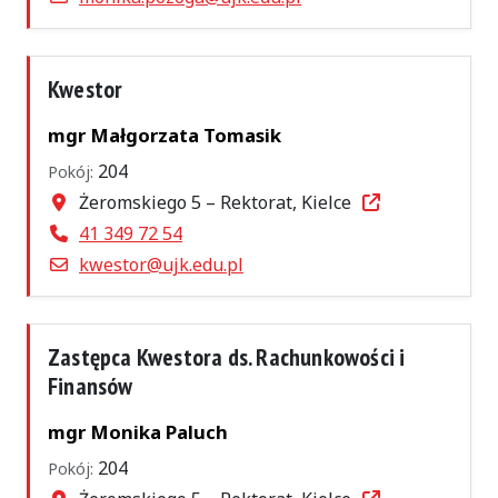
Kwestor
mgr Małgorzata Tomasik
204
Pokój:
Żeromskiego 5 – Rektorat, Kielce
41 349 72 54
kwestor@ujk.edu.pl
Zastępca Kwestora ds. Rachunkowości i
Finansów
mgr Monika Paluch
204
Pokój: