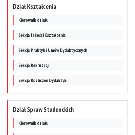
Dział Kształcenia
Kierownik działu
Sekcja Jakości Kształcenia
Sekcja Praktyk i Umów Dydaktycznych
Sekcja Rekrutacji
Sekcja Rozliczeń Dydaktyki
Dział Spraw Studenckich
Kierownik działu