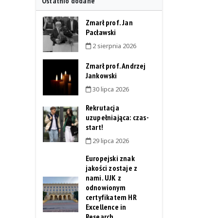
Ostatnio dodane
Zmarł prof. Jan
Pacławski
2 sierpnia 2026
Zmarł prof. Andrzej
Jankowski
30 lipca 2026
Rekrutacja
uzupełniająca: czas-
start!
29 lipca 2026
Europejski znak
jakości zostaje z
nami. UJK z
odnowionym
certyfikatem HR
Excellence in
Research