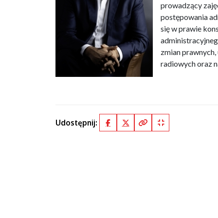
prowadzący zajęc
postępowania adm
się w prawie kon
administracyjne
zmian prawnych, 
radiowych oraz n
Udostępnij:
Facebook
X (Twitter)
Kopiuj pełny link
Kopiuj krótki lin