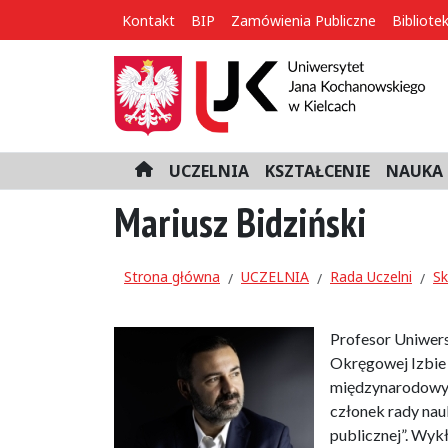
Kontakt
BIP
Zamówienia Publiczne
Bibliote
UCZELNIA
KSZTAŁCENIE
NAUKA 
H
o
Mariusz Bidziński
m
e
Strona główna
UCZELNIA
Rada Uczelni
Sk
Profesor Uniwers
Okręgowej Izbie 
międzynarodowyc
członek rady nauk
publicznej”. Wy