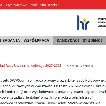
ka
Wydawnictwo
Wirtualna Uczelnia
I BADANIA
WSPÓŁPRACA
KANDYDACI
STUDENCI
ład Rady Uczelni na kadencję 2025-2028
Mariusz Bidziński
ytetu SWPS, dr hab., radca prawny oraz arbiter Sądu Polubowneg
Radców Prawnych w Warszawie. Uczestnik kilkudziesięciu krajo
h konferencji oraz wykładowca na uniwersytetach zagranicznych
owej „Studia orientalne” oraz „Informacja w administracji
kładowca na Wydziale Prawa Uniwersytetu SWPS w Warszawie