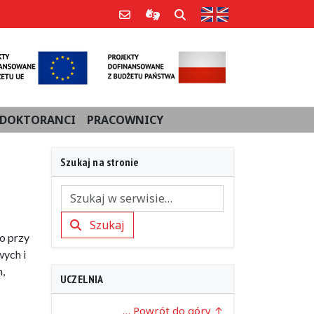
Strona w języku an
Poczta e-mail
Informacje dla użytkowników Po
Szukaj
DOKTORANCI
PRACOWNICY
Szukaj na stronie
Szukaj
Szukaj
o przy
wych i
,
UCZELNIA
… Powrót do góry