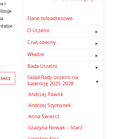
a i
lizuje
Dane teleadresowe
ia
ntator
O Uczelni
Czas obecny
Władze
Rada Uczelni
Skład Rady Uczelni na
tecz
kadencję 2025-2028
Andrzej Pawlik
Andrzej Szymonek
Anna Świercz
Grażyna Nowak – Starz
Jarosław Kita