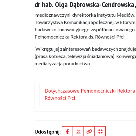
dr hab. Olga Dąbrowska-Cendrowska, 
medioznawczyni, dyrektorka Instytutu Mediów, D
Towarzystwa Komunikacji Społecznej, w którym 
badawczo-innowacyjnego współfinansowaneg
Pełnomocniczka Rektora ds. Równości Płci
W kręgu jej zainteresowań badawczych znajduje
(prasa kobieca, telewizja śniadaniowa), konwerg
mediatyzacja poradnictwa.
Dotychczasowe Pełnomocniczki Rektora 
Równości Płci
Udostępnij:
Facebook
X (Twitter)
Kopiuj pełny link
Kopiuj krótki lin