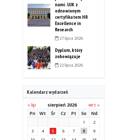
nami. UJK z
odnowionym
certyfikatem HR
Excellence in
Research
27 lipca 2026
Dyplom, który
zobowiązuje
22 lipca 2026
Kalendarz wydarzeń
« lip
sierpień 2026
wrz »
Pn
Wt
Śr
Cz
Pt
So
Nd
1
2
3
4
5
6
7
8
9
10
11
12
13
14
15
16