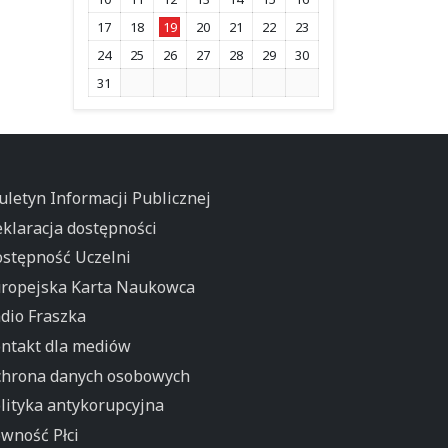
17
18
19
20
21
22
23
24
25
26
27
28
29
30
31
uletyn Informacji Publicznej
klaracja dostępności
stępność Uczelni
ropejska Karta Naukowca
dio Fraszka
ntakt dla mediów
hrona danych osobowych
lityka antykorupcyjna
wność Płci