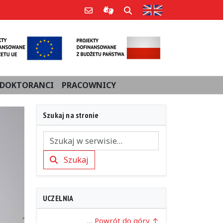
Strona w języku an
Poczta e-mail
Informacje dla użytkowników Po
Szukaj
DOKTORANCI
PRACOWNICY
Szukaj na stronie
Szukaj
Szukaj
UCZELNIA
… Powrót do góry