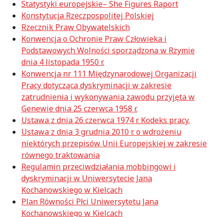
Statystyki europejskie– She Figures Raport
Konstytucja Rzeczpospolitej Polskiej
Rzecznik Praw Obywatelskich
Konwencja o Ochronie Praw Człowieka i
Podstawowych Wolności sporządzona w Rzymie
dnia 4 listopada 1950 r.
Konwencja nr 111 Międzynarodowej Organizacji
Pracy dotycząca dyskryminacji w zakresie
zatrudnienia i wykonywania zawodu przyjęta w
Genewie dnia 25 czerwca 1958 r.
Ustawa z dnia 26 czerwca 1974 r. Kodeks pracy.
Ustawa z dnia 3 grudnia 2010 r. o wdrożeniu
niektórych przepisów Unii Europejskiej w zakresie
równego traktowania
Regulamin przeciwdziałania mobbingowi i
dyskryminacji w Uniwersytecie Jana
Kochanowskiego w Kielcach
Plan Równości Płci Uniwersytetu Jana
Kochanowskiego w Kielcach