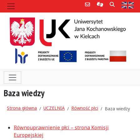
Poczta e-mail
Informacje dla 
Szukaj
Str
Baza wiedzy
Strona główna
UCZELNIA
Równość płci
Baza wiedzy
Równouprawnienie płci – strona Komisji
Europejskiej