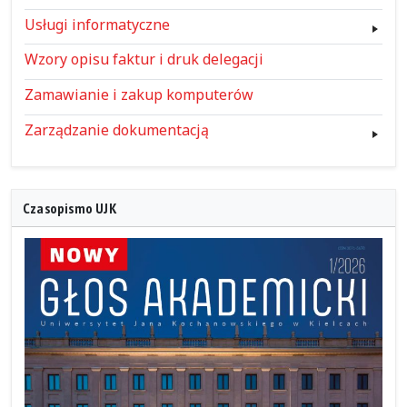
Usługi informatyczne
Wzory opisu faktur i druk delegacji
Zamawianie i zakup komputerów
Zarządzanie dokumentacją
Czasopismo UJK