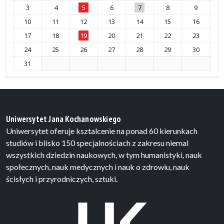
3
4
5
6
7
8
9
10
11
12
13
14
15
16
17
18
19
20
21
22
23
24
25
26
27
28
29
30
31
Uniwersytet Jana Kochanowskiego
Uniwersytet oferuje ksztalcenie na ponad 60 kierunkach
studiów i blisko 150 specjalnościach z zakresu niemal
wszystkich dziedzin naukowych, w tym humanistyki, nauk
społecznych, nauk medycznych i nauk o zdrowiu, nauk
ścisłych i przyrodniczych, sztuki.