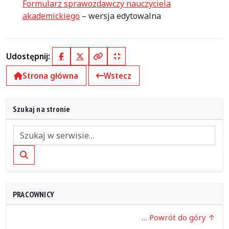
Formularz sprawozdawczy nauczyciela
akademickiego
– wersja edytowalna
Udostępnij:
Facebook
X (Twitter)
Kopiuj pełny link
Kopiuj krótki link
Strona główna
Wstecz
Szukaj na stronie
Szukaj
PRACOWNICY
… Powrót do góry