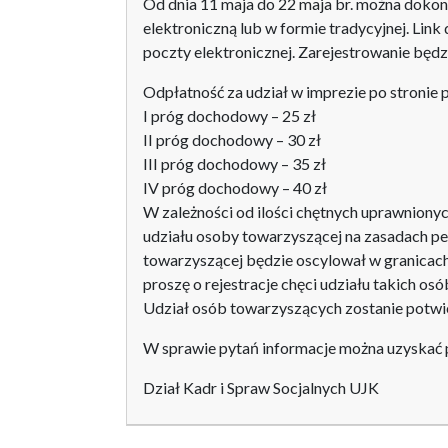
Od dnia 11 maja do 22 maja br. można dokon
elektroniczną lub w formie tradycyjnej. Link
poczty elektronicznej. Zarejestrowanie będz
Odpłatność za udział w imprezie po stronie 
I próg dochodowy – 25 zł
II próg dochodowy – 30 zł
III próg dochodowy – 35 zł
IV próg dochodowy – 40 zł
W zależności od ilości chętnych uprawnionyc
udziału osoby towarzyszącej na zasadach pe
towarzyszącej będzie oscylował w granicach
proszę o rejestracje chęci udziału takich osó
Udział osób towarzyszących zostanie potwi
W sprawie pytań informacje można uzyskać 
Dział Kadr i Spraw Socjalnych UJK