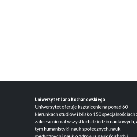
Uniwersytet Jana Kochanowskiego
Uniwersytet oferuje ksztalcenie na ponad 60
kierunkach studiów i blisko 150 specjalnościach 
zakresu niemal wszystkich dziedzin naukowych,
tym humanistyki, nauk społecznych, nauk
medycznych i nauk o zdrowiu, nauk ścisłych i