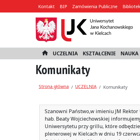
Kontakt
BIP
Zamówienia Publiczne
Bibliote
UCZELNIA
KSZTAŁCENIE
NAUKA 
H
o
Komunikaty
m
e
Strona główna
UCZELNIA
Komunikaty
Szanowni Państwo,w imieniu JM Rektor U
hab. Beaty Wojciechowskiej informujem
Uniwersytetu przy grillu, które odbędzi
plenerowej w Kielcach w dniu 19 czerwca