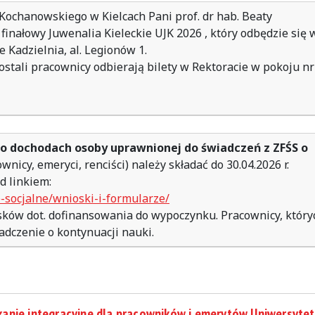
Kochanowskiego w Kielcach Pani prof. dr hab. Beaty
inałowy Juwenalia Kieleckie UJK 2026 , który odbędzie się 
e Kadzielnia, al. Legionów 1.
zostali pracownicy odbierają bilety w Rektoracie w pokoju nr
o dochodach osoby uprawnionej do świadczeń z ZFŚS o
wnicy, emeryci, renciści) należy składać do 30.04.2026 r.
d linkiem:
e-socjalne/wnioski-i-formularze/
ków dot. dofinansowania do wypoczynku. Pracownicy, który
iadczenie o kontynuacji nauki.
anie integracyjne dla pracowników i emerytów Uniwersyte