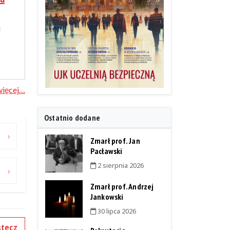
j
więcej…
Ostatnio dodane
Zmarł prof. Jan
Pacławski
2 sierpnia 2026
Zmarł prof. Andrzej
Jankowski
30 lipca 2026
tecz