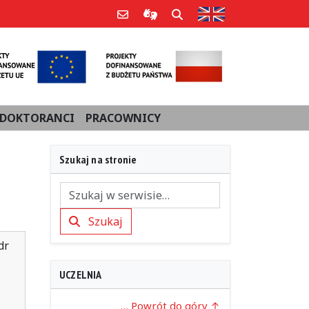
Strona w języku an
Poczta e-mail
Informacje dla użytkowników Po
Szukaj
DOKTORANCI
PRACOWNICY
Szukaj na stronie
Szukaj
Szukaj
dr
UCZELNIA
… Powrót do góry