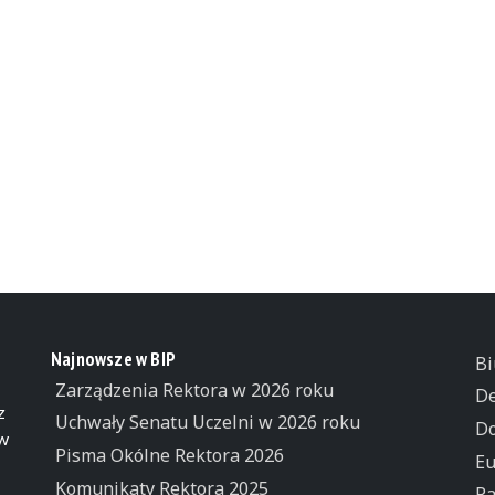
Najnowsze w BIP
Bi
Zarządzenia Rektora w 2026 roku
De
z
Uchwały Senatu Uczelni w 2026 roku
Do
 w
Pisma Okólne Rektora 2026
Eu
Komunikaty Rektora 2025
Ra