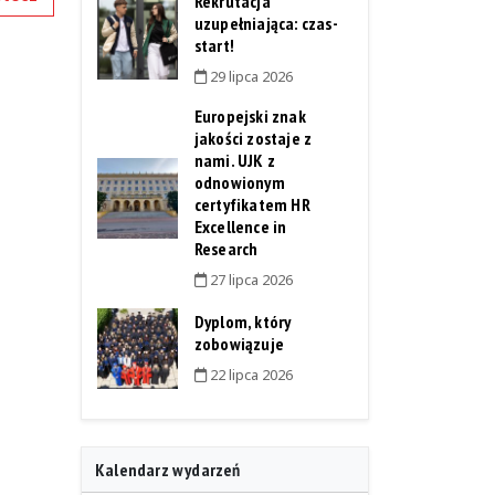
Rekrutacja
uzupełniająca: czas-
start!
29 lipca 2026
Europejski znak
jakości zostaje z
nami. UJK z
odnowionym
certyfikatem HR
Excellence in
Research
27 lipca 2026
Dyplom, który
zobowiązuje
22 lipca 2026
Kalendarz wydarzeń