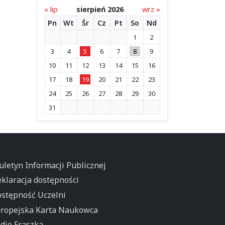
« lip
sierpień 2026
wrz »
Pn
Wt
Śr
Cz
Pt
So
Nd
1
2
3
4
5
6
7
8
9
10
11
12
13
14
15
16
17
18
19
20
21
22
23
24
25
26
27
28
29
30
31
uletyn Informacji Publicznej
klaracja dostępności
stępność Uczelni
ropejska Karta Naukowca
dio Fraszka