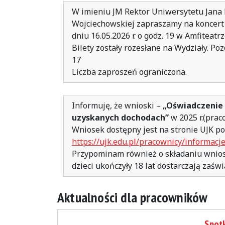
W imieniu JM Rektor Uniwersytetu Jana 
Wojciechowskiej zapraszamy na koncert f
dniu 16.05.2026 r. o godz. 19 w Amfiteatrz
Bilety zostały rozesłane na Wydziały. Po
17
Liczba zaproszeń ograniczona.
Informuję, że wnioski –
„Oświadczenie 
uzyskanych dochodach”
w 2025 r.(praco
Wniosek dostępny jest na stronie UJK po
https://ujk.edu.pl/pracownicy/informacj
Przypominam również o składaniu wnios
dzieci ukończyły 18 lat dostarczają zaśw
Aktualności dla pracowników
Spotk