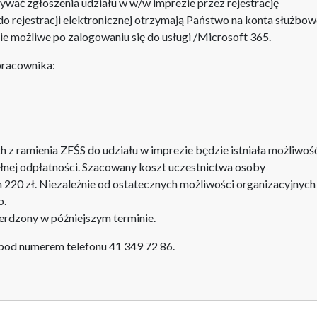
ywać zgłoszenia udziału w w/w imprezie przez rejestrację
 do rejestracji elektronicznej otrzymają Państwo na konta służbo
ie możliwe po zalogowaniu się do usługi /Microsoft 365.
pracownika:
h z ramienia ZFŚS do udziału w imprezie będzie istniała możliwoś
łnej odpłatności. Szacowany koszt uczestnictwa osoby
 220 zł. Niezależnie od ostatecznych możliwości organizacyjnych
b.
erdzony w późniejszym terminie.
pod numerem telefonu 41 349 72 86.