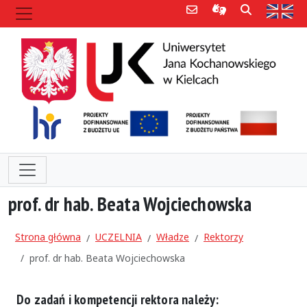
Poczta e-mail
Informacje dla 
Szukaj
Str
prof. dr hab. Beata Wojciechowska
Strona główna
UCZELNIA
Władze
Rektorzy
prof. dr hab. Beata Wojciechowska
Do zadań i kompetencji rektora należy: