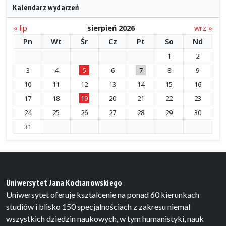
Kalendarz wydarzeń
« lip
sierpień 2026
wrz »
Pn
Wt
Śr
Cz
Pt
So
Nd
1
2
3
4
5
6
7
8
9
10
11
12
13
14
15
16
17
18
19
20
21
22
23
24
25
26
27
28
29
30
31
Uniwersytet Jana Kochanowskiego
Uniwersytet oferuje ksztalcenie na ponad 60 kierunkach
studiów i blisko 150 specjalnościach z zakresu niemal
wszystkich dziedzin naukowych, w tym humanistyki, nauk