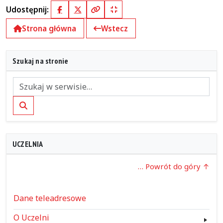
Udostępnij:
Facebook
X (Twitter)
Kopiuj pełny link
Kopiuj krótki link
Strona główna
Wstecz
Szukaj na stronie
Szukaj
UCZELNIA
… Powrót do góry
Dane teleadresowe
O Uczelni