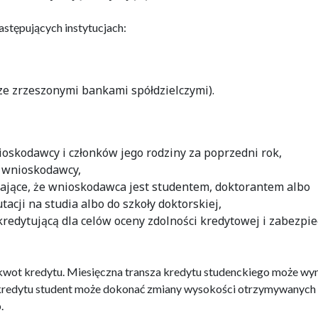
astępujących instytucjach:
 ze zrzeszonymi bankami spółdzielczymi).
skodawcy i członków jego rodziny za poprzedni rok,
y wnioskodawcy,
ające, że wnioskodawca jest studentem, doktorantem albo
acji na studia albo do szkoły doktorskiej,
edytującą dla celów oceny zdolności kredytowej i zabezpie
kwot kredytu. Miesięczna transza kredytu studenckiego może wy
ia kredytu student może dokonać zmiany wysokości otrzymywanych
.