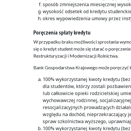
sposób zmniejszenia miesięcznej wysoko
wysokość odsetek od kredytu studencki
okres wypowiedzenia umowy przez insty
Poręczenia spłaty kredytu
W przypadku braku możliwości sprostania wymog
się o kredyt student może się starać o poręcze
Restrukturyzacji i Modernizacji Rolnictwa.
Bank Gospodarstwa Krajowego może poręczyć k
100% wykorzystanej kwoty kredytu (bez
dla studentów, którzy zostali pozbawien
lub całkowicie opieki rodzicielskiej umi
wychowawczej rodzinnej, socjalizacyjnej
resocjalizacyjnych prowadzących działa
względu na dochód, nieprzekraczający j
spraw szkolnictwa wyższego, uprawniaj
100% wykorzystanej kwoty kredytu (bez