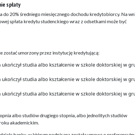
nie spłaty
na do 20% średniego miesięcznego dochodu kredytobiorcy. Na wn
iowej spłata kredytu studenckiego wraz z odsetkami może być
 zostać umorzony przez instytucję kredytującą:
ukończył studia albo kształcenie w szkole doktorskiej w gr
ukończył studia albo kształcenie w szkole doktorskiej w gr
ukończył studia albo kształcenie w szkole doktorskiej w gr
pnia albo studiów drugiego stopnia, albo jednolitych studiów
 roku akademickim.
dziale banku, w którym podpisana została umowa o preferencyjn