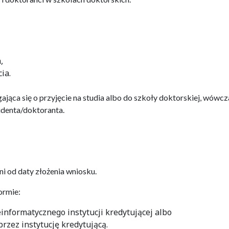
,
ia.
jąca się o przyjęcie na studia albo do szkoły doktorskiej, wówcz
udenta/doktoranta.
i od daty złożenia wniosku.
ormie:
informatycznego instytucji kredytującej albo
rzez instytucję kredytującą.