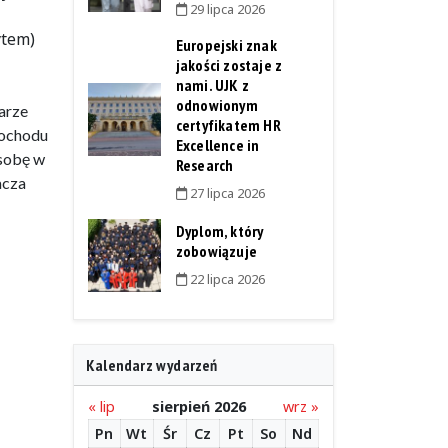
29 lipca 2026
ytem)
Europejski znak
jakości zostaje z
nami. UJK z
odnowionym
arze
certyfikatem HR
dochodu
Excellence in
osobę w
Research
acza
27 lipca 2026
Dyplom, który
zobowiązuje
22 lipca 2026
Kalendarz wydarzeń
« lip
sierpień 2026
wrz »
Pn
Wt
Śr
Cz
Pt
So
Nd