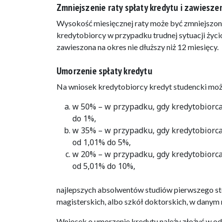
Zmniejszenie raty spłaty kredytu i zawiesze
Wysokość miesięcznej raty może być zmniejszo
kredytobiorcy w przypadku trudnej sytuacji życ
zawieszona na okres nie dłuższy niż 12 miesięcy.
Umorzenie spłaty kredytu
Na wniosek kredytobiorcy kredyt studencki może
w 50% – w przypadku, gdy kredytobiorca 
do 1%,
w 35% – w przypadku, gdy kredytobiorca 
od 1,01% do 5%,
w 20% – w przypadku, gdy kredytobiorca 
od 5,01% do 10%,
najlepszych absolwentów studiów pierwszego sto
magisterskich, albo szkół doktorskich, w danym
Wniosek o umorzenie kredytu należy złożyć w od