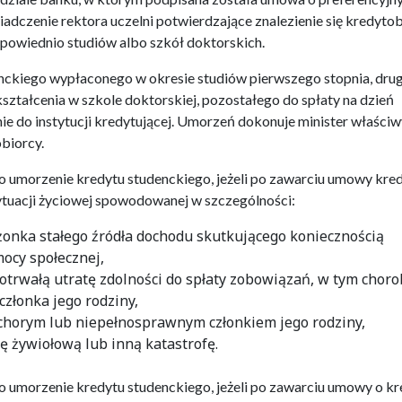
iadczenie rektora uczelni potwierdzające znalezienie się kredyto
powiednio studiów albo szkół doktorskich.
nckiego wypłaconego w okresie studiów pierwszego stopnia, dru
kształcenia w szkole doktorskiej, pozostałego do spłaty na dzień
e do instytucji kredytującej. Umorzeń dokonuje minister właściw
biorcy.
o umorzenie kredytu studenckiego, jeżeli po zawarciu umowy kre
sytuacji życiowej spowodowanej w szczególności:
łżonka stałego źródła dochodu skutkującego koniecznością
ocy społecznej,
rwałą utratę zdolności do spłaty zobowiązań, w tym choro
złonka jego rodziny,
chorym lub niepełnosprawnym członkiem jego rodziny,
 żywiołową lub inną katastrofę.
o umorzenie kredytu studenckiego, jeżeli po zawarciu umowy o kr