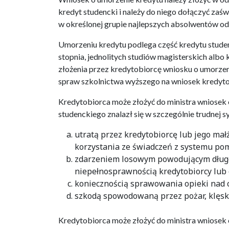
kredyt studencki i należy do niego dołączyć zaśw
w określonej grupie najlepszych absolwentów od
Umorzeniu kredytu podlega część kredytu stude
stopnia, jednolitych studiów magisterskich albo 
złożenia przez kredytobiorcę wniosku o umorzeni
spraw szkolnictwa wyższego na wniosek kredyto
Kredytobiorca może złożyć do ministra wniosek 
studenckiego znalazł się w szczególnie trudnej 
utratą przez kredytobiorcę lub jego ma
korzystania ze świadczeń z systemu pom
zdarzeniem losowym powodującym długot
niepełnosprawnością kredytobiorcy lub c
koniecznością sprawowania opieki nad 
szkodą spowodowaną przez pożar, klęskę
Kredytobiorca może złożyć do ministra wniosek 