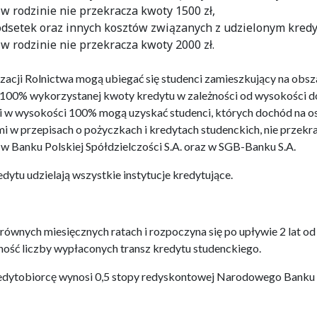
w rodzinie nie przekracza kwoty 1500 zł,
odsetek oraz innych kosztów związanych z udzielonym kred
w rodzinie nie przekracza kwoty 2000 zł.
zacji Rolnictwa mogą ubiegać się studenci zamieszkujący na obsz
 100% wykorzystanej kwoty kredytu w zależności od wysokości 
ji w wysokości 100% mogą uzyskać studenci, których dochód na 
mi w przepisach o pożyczkach i kredytach studenckich, nie przekr
 w Banku Polskiej Spółdzielczości S.A. oraz w SGB-Banku S.A.
ytu udzielają wszystkie instytucje kredytujące.
ównych miesięcznych ratach i rozpoczyna się po upływie 2 lat od
ność liczby wypłaconych transz kredytu studenckiego.
edytobiorcę wynosi 0,5 stopy redyskontowej Narodowego Banku