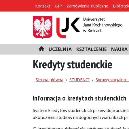
Kontakt
BIP
Zamówienia Publiczne
Bibliote
UCZELNIA
KSZTAŁCENIE
NAUKA 
H
o
Kredyty studenckie
m
e
Strona główna
STUDENCI
Sprawy socjalno 
Informacja o kredytach studenckich
System kredytów studenckich przewiduje udzielan
ukończeniu studiów na dogodnych warunkach prz
O kredyt mogą ubiegać się zarówno studenci, jak