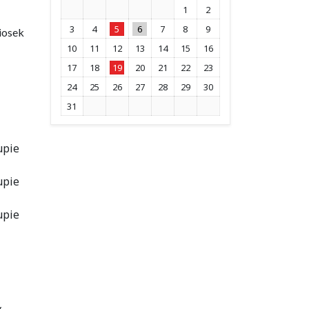
1
2
3
4
5
6
7
8
9
iosek
10
11
12
13
14
15
16
17
18
19
20
21
22
23
24
25
26
27
28
29
30
31
upie
upie
upie
y