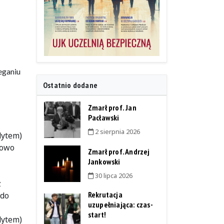
eganiu
Ostatnio dodane
Zmarł prof. Jan
Pacławski
2 sierpnia 2026
dytem)
iowo
Zmarł prof. Andrzej
Jankowski
30 lipca 2026
z
Rekrutacja
 do
uzupełniająca: czas-
start!
dytem)