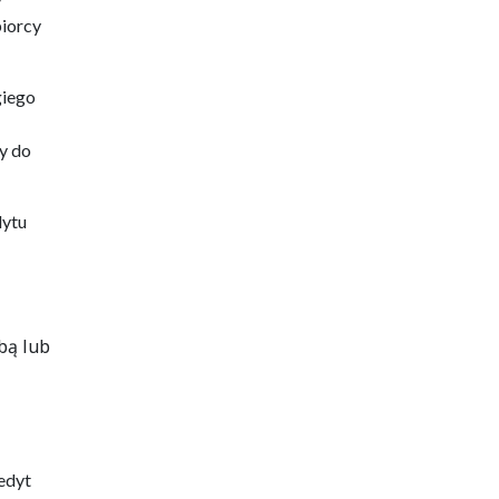
biorcy
giego
y do
dytu
bą lub
edyt