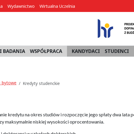
ka
Wydawnictwo
Wirtualna Uczelnia
I BADANIA
WSPÓŁPRACA
KANDYDACI
STUDENCI
– bytowe
Kredyty studenckie
ie kredytu na okres studiów i rozpoczęcie jego spłaty dwa lata p
y maksymalnie niskiej wysokości oprocentowania.
 i doktoranci w szkołach doktorskich.