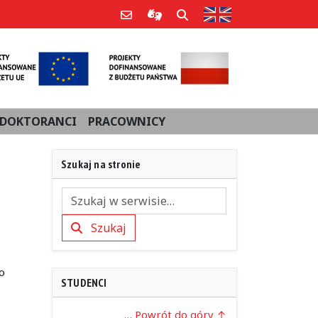
Strona w języku an
Poczta e-mail
Informacje dla użytkowników Po
Szukaj
DOKTORANCI
PRACOWNICY
Szukaj na stronie
Szukaj
Szukaj
o
STUDENCI
… Powrót do góry