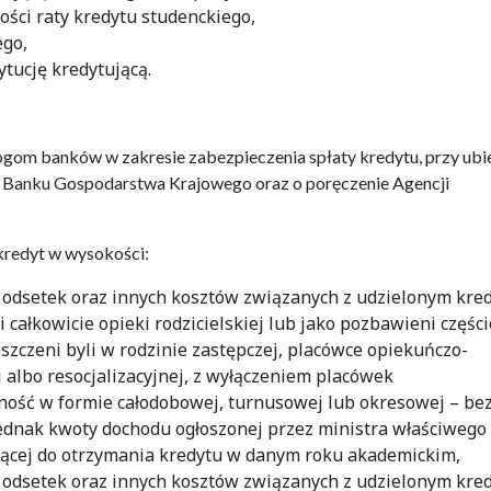
ści raty kredytu studenckiego,
ego,
tucję kredytującą.
om banków w zakresie zabezpieczenia spłaty kredytu, przy ubi
nie Banku Gospodarstwa Krajowego oraz o poręczenie Agencji
redyt w wysokości:
 odsetek oraz innych kosztów związanych z udzielonym kre
i całkowicie opieki rodzicielskiej lub jako pozbawieni częśc
eszczeni byli w rodzinie zastępczej, placówce opiekuńczo-
 albo resocjalizacyjnej, z wyłączeniem placówek
lność w formie całodobowej, turnusowej lub okresowej – be
ednak kwoty dochodu ogłoszonej przez ministra właściwego
ącej do otrzymania kredytu w danym roku akademickim,
 odsetek oraz innych kosztów związanych z udzielonym kre