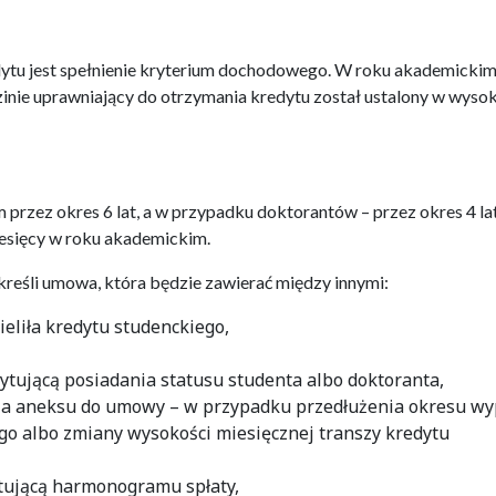
u jest spełnienie kryterium dochodowego. W roku akademicki
ie uprawniający do otrzymania kredytu został ustalony w wyso
rzez okres 6 lat, a w przypadku doktorantów – przez okres 4 lat
iesięcy w roku akademickim.
kreśli umowa, która będzie zawierać między innymi:
zieliła kredytu studenckiego,
dytującą posiadania statusu studenta albo doktoranta,
a aneksu do umowy – w przypadku przedłużenia okresu wy
go albo zmiany wysokości miesięcznej transzy kredytu
ytującą harmonogramu spłaty,