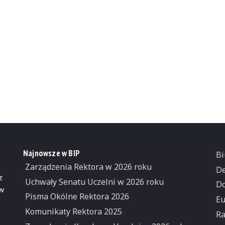
Najnowsze w BIP
Bi
Zarządzenia Rektora w 2026 roku
De
z
Uchwały Senatu Uczelni w 2026 roku
Do
 w
Pisma Okólne Rektora 2026
Eu
Komunikaty Rektora 2025
Ra