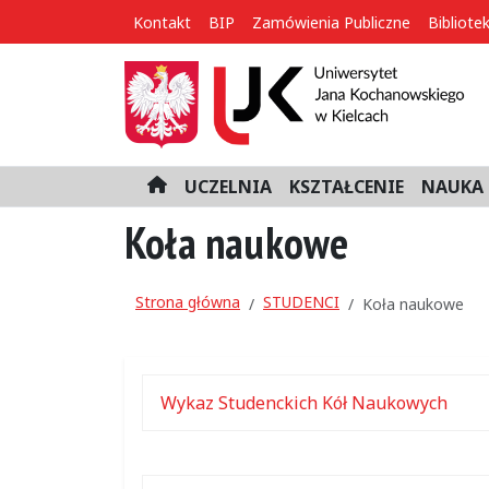
Kontakt
BIP
Zamówienia Publiczne
Bibliote
UCZELNIA
KSZTAŁCENIE
NAUKA 
H
o
Koła naukowe
m
e
Strona główna
STUDENCI
Koła naukowe
Wykaz Studenckich Kół Naukowych