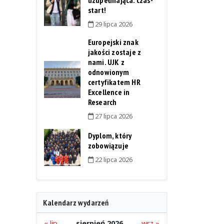
uzupełniająca: czas-
start!
29 lipca 2026
Europejski znak
jakości zostaje z
nami. UJK z
odnowionym
certyfikatem HR
Excellence in
Research
27 lipca 2026
Dyplom, który
zobowiązuje
22 lipca 2026
Kalendarz wydarzeń
« lip
sierpień 2026
wrz »