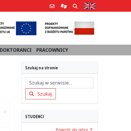
Strona w języku an
Poczta e-mail
Informacje dla użytkowników Po
Szukaj
DOKTORANCI
PRACOWNICY
Szukaj na stronie
Szukaj
Szukaj
STUDENCI
… Powrót do góry