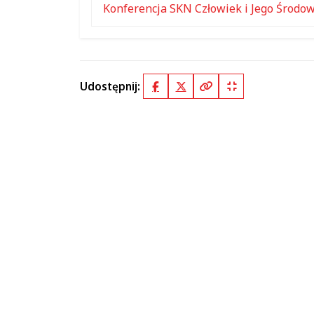
Konferencja SKN Człowiek i Jego Środo
Udostępnij:
Facebook
X (Twitter)
Kopiuj pełny link
Kopiuj krótki lin