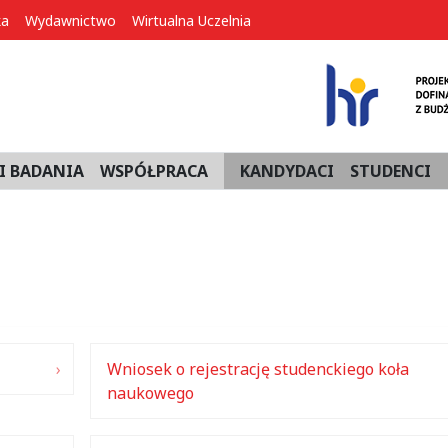
ka
Wydawnictwo
Wirtualna Uczelnia
I BADANIA
WSPÓŁPRACA
KANDYDACI
STUDENCI
Wniosek o rejestrację studenckiego koła
naukowego