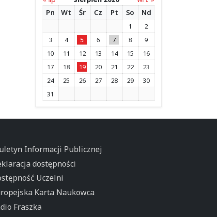
Pn
Wt
Śr
Cz
Pt
So
Nd
1
2
3
4
5
6
7
8
9
10
11
12
13
14
15
16
17
18
19
20
21
22
23
24
25
26
27
28
29
30
31
uletyn Informacji Publicznej
klaracja dostępności
stępność Uczelni
ropejska Karta Naukowca
dio Fraszka