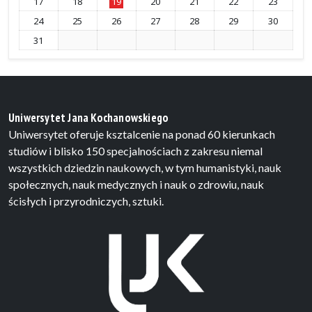
17
18
19
20
21
22
23
24
25
26
27
28
29
30
31
Uniwersytet Jana Kochanowskiego
Uniwersytet oferuje ksztalcenie na ponad 60 kierunkach
studiów i blisko 150 specjalnościach z zakresu niemal
wszystkich dziedzin naukowych, w tym humanistyki, nauk
społecznych, nauk medycznych i nauk o zdrowiu, nauk
ścisłych i przyrodniczych, sztuki.