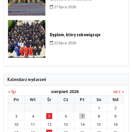
27 lipca 2026
Dyplom, który zobowiązuje
22 lipca 2026
Kalendarz wydarzeń
« lip
sierpień 2026
wrz »
Pn
Wt
Śr
Cz
Pt
So
Nd
1
2
3
4
5
6
7
8
9
10
11
12
13
14
15
16