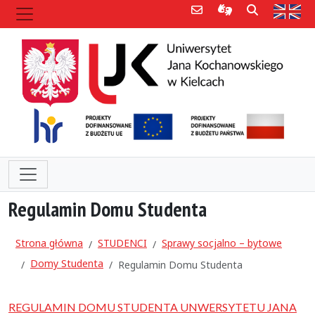
Poczta e-mail
Informacje dla 
Szukaj
Str
Regulamin Domu Studenta
Strona główna
STUDENCI
Sprawy socjalno – bytowe
Domy Studenta
Regulamin Domu Studenta
REGULAMIN DOMU STUDENTA UNWERSYTETU JANA