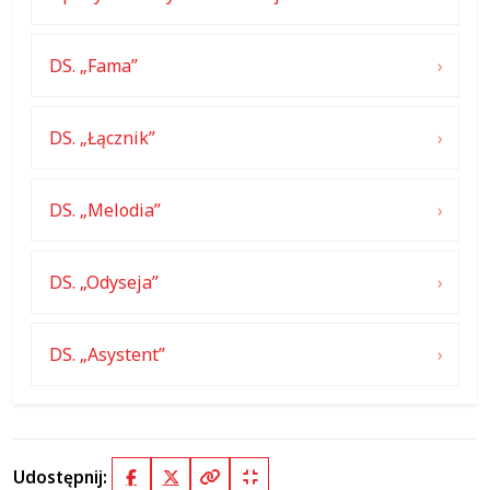
DS. „Fama”
DS. „Łącznik”
DS. „Melodia”
DS. „Odyseja”
DS. „Asystent”
Udostępnij:
Facebook
X (Twitter)
Kopiuj pełny link
Kopiuj krótki link