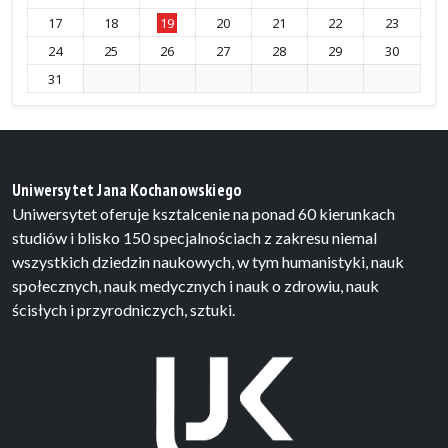
17
18
19
20
21
22
23
24
25
26
27
28
29
30
31
Uniwersytet Jana Kochanowskiego
Uniwersytet oferuje ksztalcenie na ponad 60 kierunkach
studiów i blisko 150 specjalnościach z zakresu niemal
wszystkich dziedzin naukowych, w tym humanistyki, nauk
społecznych, nauk medycznych i nauk o zdrowiu, nauk
ścisłych i przyrodniczych, sztuki.