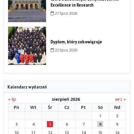
Excellence in Research
27 lipca 2026
Dyplom, który zobowiązuje
22 lipca 2026
Kalendarz wydarzeń
« lip
sierpień 2026
wrz »
Pn
Wt
Śr
Cz
Pt
So
Nd
1
2
3
4
5
6
7
8
9
10
11
12
13
14
15
16