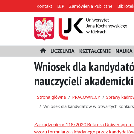
Kontakt
BIP
Zamówienia Publiczne
Bibliote
UCZELNIA
KSZTAŁCENIE
NAUKA 
H
o
Wniosek dla kandydató
m
e
nauczycieli akademick
Strona główna
PRACOWNICY
Sprawy kadro
Wniosek dla kandydatów w otwartych konkursa
Zarządzenie nr 118/2020 Rektora Uniwersytetu 
wzoru formularza składanego przez kandydatów