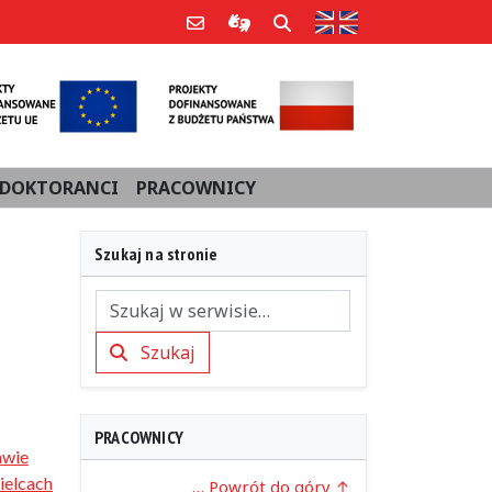
Strona w języku an
Poczta e-mail
Informacje dla użytkowników Po
Szukaj
DOKTORANCI
PRACOWNICY
Szukaj na stronie
Szukaj
Szukaj
PRACOWNICY
awie
ielcach
… Powrót do góry