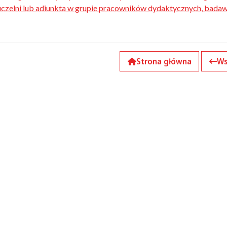
uczelni lub adiunkta w grupie pracowników dydaktycznych, bada
Strona główna
Ws
k