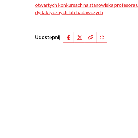
otwartych konkursach na stanowiska profesora 
dydaktycznych lub badawczych
Udostępnij:
Facebook
X (Twitter)
Kopiuj pełny link
Kopiuj krótki lin