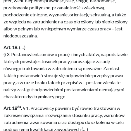
płeć, wiek, niepełnosprawność, rasę, religię, narodowość,
przekonania polityczne, przynależność związkową,
pochodzenie etniczne, wyznanie, orientację seksualną, a także
ze względu na zatrudnienie na czas określony lub nieokreślony
albo w pełnym lub w niepełnym wymiarze czasu pracy – jest
niedopuszczalna.
Art. 18.
(…)
§ 3. Postanowienia umów o pracę i innych aktów, na podstawie
których powstaje stosunek pracy, naruszające zasadę
równego traktowania w zatrudnieniu są nieważne. Zamiast
takich postanowień stosuje się odpowiednie przepisy prawa
pracy, a w razie braku takich przepisów – postanowienia te
należy zastąpić odpowiednimi postanowieniami niemającymi
charakteru dyskryminacyjnego.
3a
Art. 18
.
§ 1. Pracownicy powinni być równo traktowani w
zakresie nawiązania i rozwiązania stosunku pracy, warunków
zatrudnienia, awansowania oraz dostępu do szkolenia w celu
podnoszenia kwalifikacji zawodowych (…)