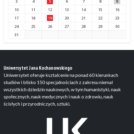
3
4
5
6
7
8
9
10
11
12
13
14
15
16
17
18
19
20
21
22
23
24
25
26
27
28
29
30
31
Uniwersytet Jana Kochanowskiego
Uniwersytet oferuje ksztalcenie na ponad 60 kierunkach
studiów i blisko 150 specjalnościach z zakresu niemal
wszystkich dziedzin naukowych, w tym humanistyki, nauk
społecznych, nauk medycznych i nauk o zdrowiu, nauk
ścisłych i przyrodniczych, sztuki.