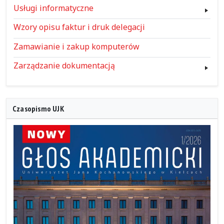
Usługi informatyczne
Wzory opisu faktur i druk delegacji
Zamawianie i zakup komputerów
Zarządzanie dokumentacją
Czasopismo UJK