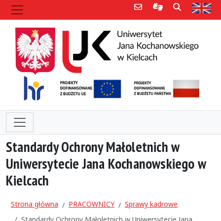
Poczta e-mail
Informacje dla 
Szukaj
Str
Standardy Ochrony Małoletnich w
Uniwersytecie Jana Kochanowskiego w
Kielcach
Strona główna
PRACOWNICY
Sprawy kadrowe
Standardy Ochrony Małoletnich w Uniwersytecie Jana