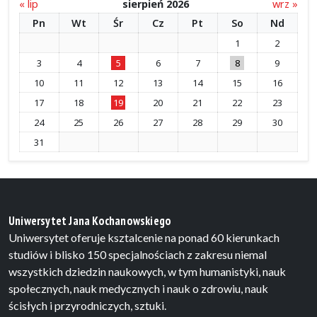
« lip
sierpień 2026
wrz »
Pn
Wt
Śr
Cz
Pt
So
Nd
1
2
3
4
5
6
7
8
9
10
11
12
13
14
15
16
17
18
19
20
21
22
23
24
25
26
27
28
29
30
31
Uniwersytet Jana Kochanowskiego
Uniwersytet oferuje ksztalcenie na ponad 60 kierunkach
studiów i blisko 150 specjalnościach z zakresu niemal
wszystkich dziedzin naukowych, w tym humanistyki, nauk
społecznych, nauk medycznych i nauk o zdrowiu, nauk
ścisłych i przyrodniczych, sztuki.