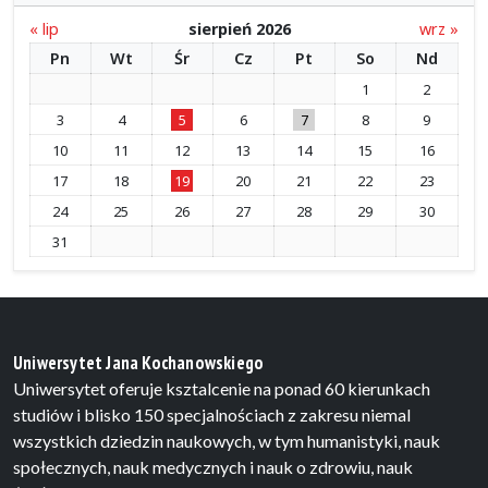
« lip
sierpień 2026
wrz »
Pn
Wt
Śr
Cz
Pt
So
Nd
1
2
3
4
5
6
7
8
9
10
11
12
13
14
15
16
17
18
19
20
21
22
23
24
25
26
27
28
29
30
31
Uniwersytet Jana Kochanowskiego
Uniwersytet oferuje ksztalcenie na ponad 60 kierunkach
studiów i blisko 150 specjalnościach z zakresu niemal
wszystkich dziedzin naukowych, w tym humanistyki, nauk
społecznych, nauk medycznych i nauk o zdrowiu, nauk