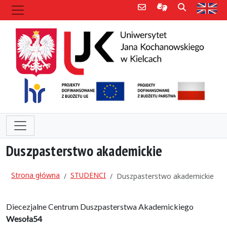
Poczta e-mail
Informacje dla 
Szukaj
Str
Duszpasterstwo akademickie
Strona główna
STUDENCI
Duszpasterstwo akademickie
Diecezjalne Centrum Duszpasterstwa Akademickiego
Wesoła54