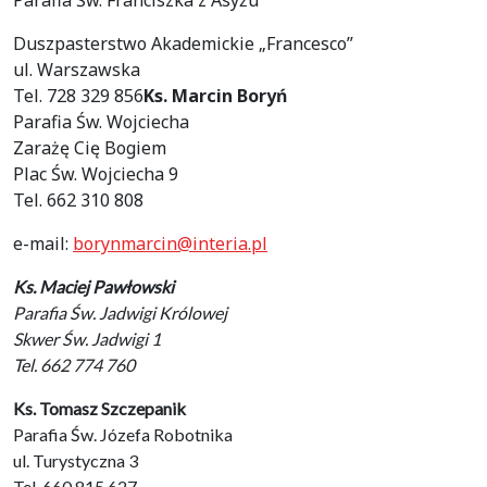
Parafia Św. Franciszka z Asyżu
Duszpasterstwo Akademickie „Francesco”
ul. Warszawska
Tel. 728 329 856
Ks. Marcin Boryń
Parafia Św. Wojciecha
Zarażę Cię Bogiem
Plac Św. Wojciecha 9
Tel. 662 310 808
e-mail:
borynmarcin@interia.pl
Ks. Maciej Pawłowski
Parafia Św. Jadwigi Królowej
Skwer Św. Jadwigi 1
Tel. 662 774 760
Ks. Tomasz Szczepanik
Parafia Św. Józefa Robotnika
ul. Turystyczna 3
Tel. 660 815 627