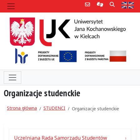
Poczta e-mail
Informacje dla 
Szukaj
Str
Organizacje studenckie
Strona główna
STUDENCI
Organizacje studenckie
Uczelniana Rada Samorządu Studentów