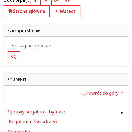
Facebook
X (Twitter)
Kopiuj pełny link
Kopiuj krótki link
Strona główna
Wstecz
Szukaj na stronie
Szukaj
STUDENCI
… Powrót do góry
Sprawy socjalno – bytowe
Regulamin świadczeń
Stypendia