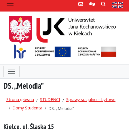
Poczta e-mail
Informacje dla 
Szukaj
Str
DS. „Melodia”
Strona główna
STUDENCI
Sprawy socjalno – bytowe
Domy Studenta
DS. „Melodia”
Kielce, ul. Śląska 15