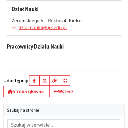
Dział Nauki
Żeromskiego 5 – Rektorat, Kielce
dzial.nauki@ujk.edu.pl
Pracownicy Działu Nauki
Udostępnij:
Facebook
X (Twitter)
Kopiuj pełny link
Kopiuj krótki link
Strona główna
Wstecz
Szukaj na stronie