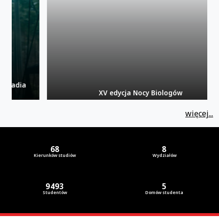
XV edycja Nocy Biologów
więcej...
UJK w liczbach
68
8
Kierunków studiów
Wydziałów
9493
5
Studentów
Domów studenta