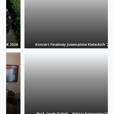
Koncert Finałowy Juwenaliów Kieleckich ’26
Prof. Jacek Dubiel – doktor honorowy UJK