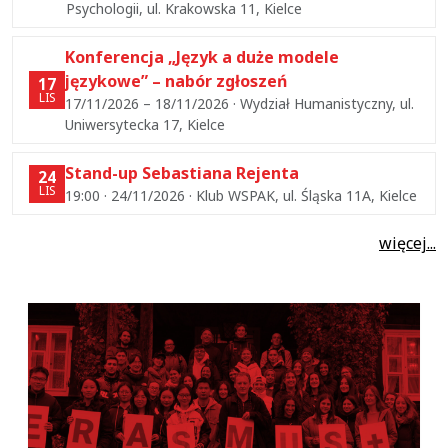
Psychologii, ul. Krakowska 11, Kielce
Konferencja „Język a duże modele
językowe” – nabór zgłoszeń
17
LIS
17/11/2026 – 18/11/2026 · Wydział Humanistyczny, ul.
Uniwersytecka 17, Kielce
Stand-up Sebastiana Rejenta
24
LIS
19:00 · 24/11/2026 · Klub WSPAK, ul. Śląska 11A, Kielce
więcej...