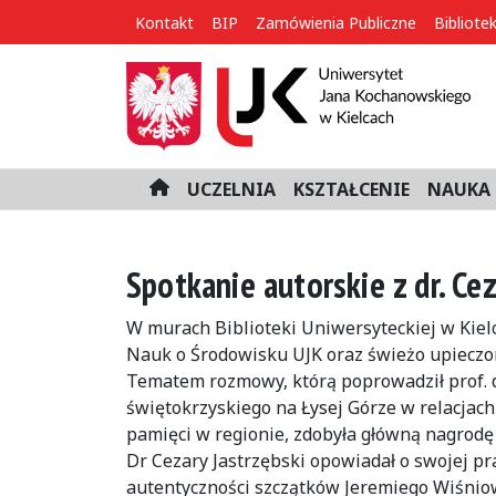
Kontakt
BIP
Zamówienia Publiczne
Bibliote
UCZELNIA
KSZTAŁCENIE
NAUKA 
H
o
m
e
Spotkanie autorskie z dr. Ce
W murach Biblioteki Uniwersyteckiej w Kielc
Nauk o Środowisku UJK oraz świeżo upieczon
Tematem rozmowy, którą poprowadził prof. d
świętokrzyskiego na Łysej Górze w relacjach 
pamięci w regionie, zdobyła główną nagrodę 
Dr Cezary Jastrzębski opowiadał o swojej pr
autentyczności szczątków Jeremiego Wiśnio