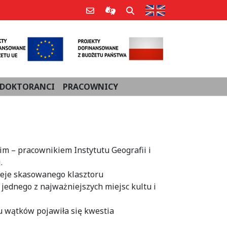
Strona w języku an
Poczta e-mail
Informacje dla użytkowników Po
Szukaj
DOKTORANCI
PRACOWNICY
im – pracownikiem Instytutu Geografii i
.
ieje skasowanego klasztoru
 jednego z najważniejszych miejsc kultu i
lu wątków pojawiła się kwestia