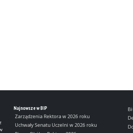
Najnowsze w BIP
Bi
Zarządzenia Rektora w 2026 roku
De
z
Uchwały Senatu Uczelni w 2026 roku
Do
 w