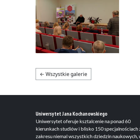
← Wszystkie galerie
Uniwersytet Jana Kochanowskiego
Uniwersytet oferuje ksztalcenie na ponad 60
kierunkach studiów i blisko 150 specjalnościach 
zakresu niemal wszystkich dziedzin naukowych,