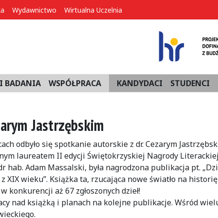
ka
Wydawnictwo
Wirtualna Uczelnia
I BADANIA
WSPÓŁPRACA
KANDYDACI
STUDENCI
zarym Jastrzębskim
ach odbyło się spotkanie autorskie z dr. Cezarym Jastrzębsk
ym laureatem II edycji Świętokrzyskiej Nagrody Literackiej
r hab. Adam Massalski, była nagrodzona publikacja pt. „Dz
z XIX wieku”. Książka ta, rzucająca nowe światło na historię
w konkurencji aż 67 zgłoszonych dzieł!
acy nad książką i planach na kolejne publikacje. Wśród wie
wieckiego.