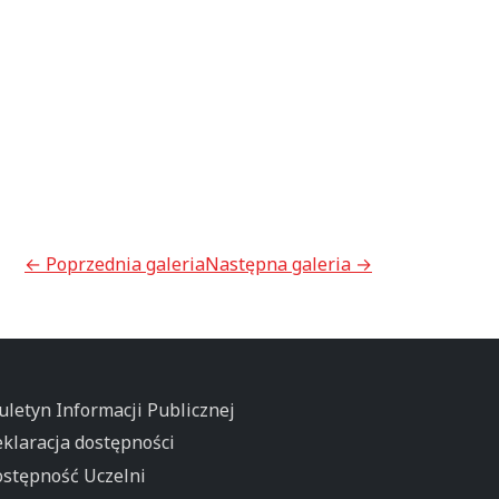
← Poprzednia galeria
Następna galeria →
uletyn Informacji Publicznej
klaracja dostępności
stępność Uczelni