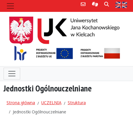
Poczta e-mail
Informacje dla 
Szukaj
Str
Jednostki Ogólnouczelniane
Strona główna
UCZELNIA
Struktura
Jednostki Ogólnouczelniane