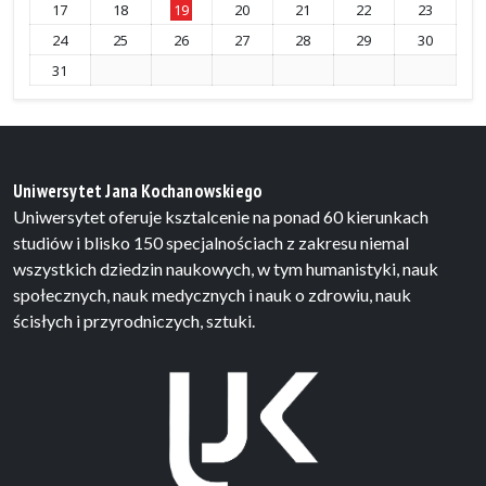
17
18
19
20
21
22
23
24
25
26
27
28
29
30
31
Uniwersytet Jana Kochanowskiego
Uniwersytet oferuje ksztalcenie na ponad 60 kierunkach
studiów i blisko 150 specjalnościach z zakresu niemal
wszystkich dziedzin naukowych, w tym humanistyki, nauk
społecznych, nauk medycznych i nauk o zdrowiu, nauk
ścisłych i przyrodniczych, sztuki.