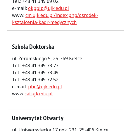
Tel.: +48 41 349 69 02
e-mail:
okppip@ujk.edu.pl
www:
cm.ujk.edu.pl/index.php/osrodek-
ksztalcenia-kadr-medycznych
Szkoła Doktorska
ul. Żeromskiego 5, 25-369 Kielce
Tel.: +48 41 349 73 73
Tel.: +48 41 349 73 49
Tel.: +48 41 349 72 52
e-mail:
phd@ujk.edu.pl
www:
sd.ujk.edu.pl
Uniwersytet Otwarty
ul. Uniwersytecka 17 pok. 231, 25-406 Kielce