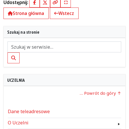
Udostępnij:
Facebook
X (Twitter)
Kopiuj pełny link
Kopiuj krótki link
Strona główna
Wstecz
Szukaj na stronie
Szukaj
UCZELNIA
… Powrót do góry
Dane teleadresowe
O Uczelni