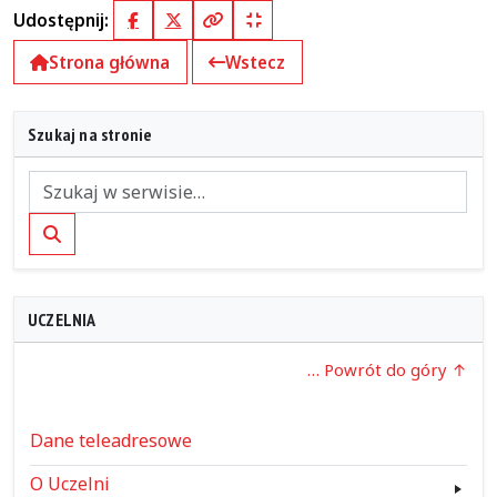
Udostępnij:
Facebook
X (Twitter)
Kopiuj pełny link
Kopiuj krótki link
Strona główna
Wstecz
Szukaj na stronie
Szukaj
UCZELNIA
… Powrót do góry
Dane teleadresowe
O Uczelni