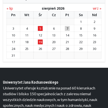
« lip
sierpień 2026
wrz »
Pn
Wt
Śr
Cz
Pt
So
Nd
1
2
3
4
5
6
7
8
9
10
11
12
13
14
15
16
17
18
19
20
21
22
23
24
25
26
27
28
29
30
31
Uniwersytet Jana Kochanowskiego
Uniwersytet oferuje ksztalcenie na ponad 60 kierunkach
studiów i blisko 150 specjalnościach z zakresu niemal
wszystkich dziedzin naukowych, w tym humanistyki, nauk
społecznych, nauk medycznych i nauk o zdrowiu, nauk