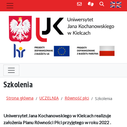
Poczta e-mail
Informacje dla 
Szukaj
Str
Szkolenia
Strona główna
UCZELNIA
Równość płci
Szkolenia
Uniwersytet Jana Kochanowskiego w Kielcach realizuje
założenia Planu Równości Płci przyjętego w roku 2022 .