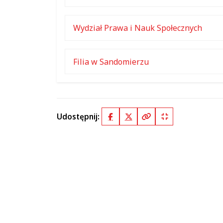
Wydział Prawa i Nauk Społecznych
Filia w Sandomierzu
Udostępnij:
Facebook
X (Twitter)
Kopiuj pełny link
Kopiuj krótki lin