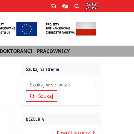
Strona w języku an
Poczta e-mail
Informacje dla użytkowników Po
Szukaj
DOKTORANCI
PRACOWNICY
Szukaj na stronie
Szukaj
Szukaj
UCZELNIA
… Powrót do góry