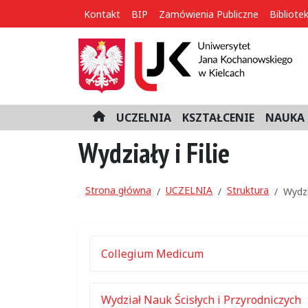
Kontakt
BIP
Zamówienia Publiczne
Bibliote
UCZELNIA
KSZTAŁCENIE
NAUKA 
H
o
Wydziały i Filie
m
e
Strona główna
UCZELNIA
Struktura
Wydzia
Collegium Medicum
Wydział Nauk Ścisłych i Przyrodniczych