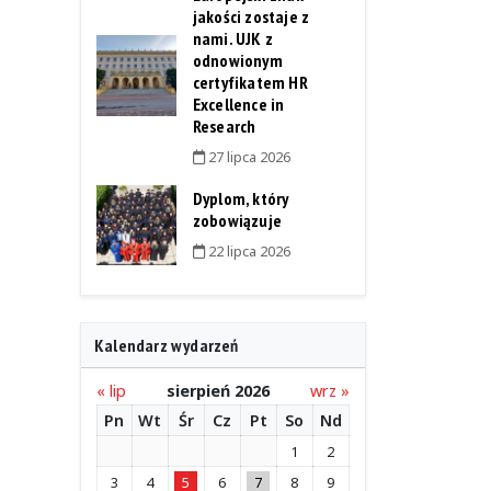
jakości zostaje z
nami. UJK z
odnowionym
certyfikatem HR
Excellence in
Research
27 lipca 2026
Dyplom, który
zobowiązuje
22 lipca 2026
Kalendarz wydarzeń
« lip
sierpień 2026
wrz »
Pn
Wt
Śr
Cz
Pt
So
Nd
1
2
3
4
5
6
7
8
9