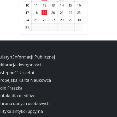
10
11
12
13
14
15
16
17
18
19
20
21
22
23
24
25
26
27
28
29
30
31
uletyn Informacji Publicznej
klaracja dostępności
stępność Uczelni
ropejska Karta Naukowca
dio Fraszka
ntakt dla mediów
hrona danych osobowych
lityka antykorupcyjna