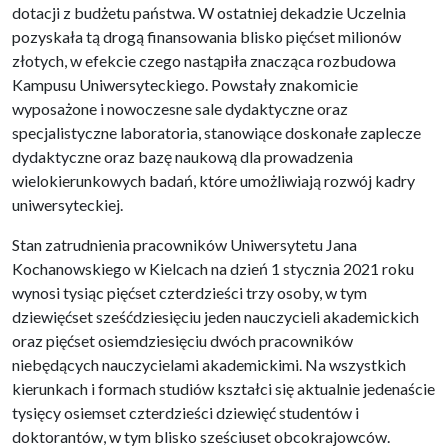
dotacji z budżetu państwa. W ostatniej dekadzie Uczelnia
pozyskała tą drogą finansowania blisko pięćset milionów
złotych, w efekcie czego nastąpiła znacząca rozbudowa
Kampusu Uniwersyteckiego. Powstały znakomicie
wyposażone i nowoczesne sale dydaktyczne oraz
specjalistyczne laboratoria, stanowiące doskonałe zaplecze
dydaktyczne oraz bazę naukową dla prowadzenia
wielokierunkowych badań, które umożliwiają rozwój kadry
uniwersyteckiej.
Stan zatrudnienia pracowników Uniwersytetu Jana
Kochanowskiego w Kielcach na dzień 1 stycznia 2021 roku
wynosi tysiąc pięćset czterdzieści trzy osoby, w tym
dziewięćset sześćdziesięciu jeden nauczycieli akademickich
oraz pięćset osiemdziesięciu dwóch pracowników
niebędących nauczycielami akademickimi. Na wszystkich
kierunkach i formach studiów kształci się aktualnie jedenaście
tysięcy osiemset czterdzieści dziewięć studentów i
doktorantów, w tym blisko sześciuset obcokrajowców.