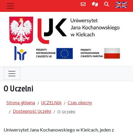
Poczta e-mail
Informacje dla 
Szukaj
Str
O Uczelni
Strona główna
UCZELNIA
Czas obecny
Dostępność Uczelni
O Uczelni
Uniwersytet Jana Kochanowskiego w Kielcach, jeden z