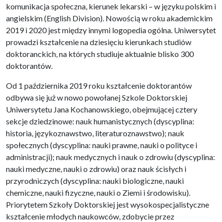
komunikacja społeczna, kierunek lekarski – w języku polskim i
angielskim (English Division). Nowością w roku akademickim
2019 i 2020 jest między innymi logopedia ogólna. Uniwersytet
prowadzi kształcenie na dziesięciu kierunkach studiów
doktoranckich, na których studiuje aktualnie blisko 300
doktorantów.
Od 1 października 2019 roku kształcenie doktorantów
odbywa się już w nowo powołanej Szkole Doktorskiej
Uniwersytetu Jana Kochanowskiego, obejmującej cztery
sekcje dziedzinowe: nauk humanistycznych (dyscyplina:
historia, językoznawstwo, literaturoznawstwo); nauk
społecznych (dyscyplina: nauki prawne, nauki o polityce i
administracji); nauk medycznych i nauk o zdrowiu (dyscyplina:
nauki medyczne, nauki o zdrowiu) oraz nauk ścisłych i
przyrodniczych (dyscyplina: nauki biologiczne, nauki
chemiczne, nauki fizyczne, nauki o Ziemi i środowisku).
Priorytetem Szkoły Doktorskiej jest wysokospecjalistyczne
kształcenie młodych naukowców, zdobycie przez