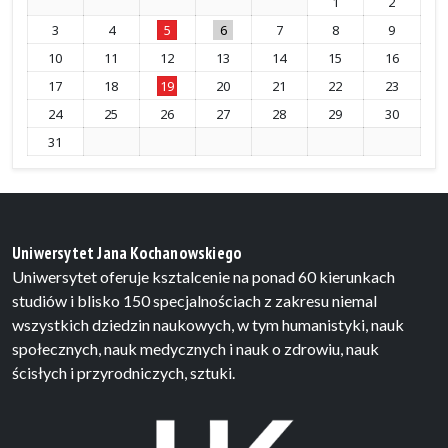
1
2
3
4
5
6
7
8
9
10
11
12
13
14
15
16
17
18
19
20
21
22
23
24
25
26
27
28
29
30
31
Uniwersytet Jana Kochanowskiego
Uniwersytet oferuje ksztalcenie na ponad 60 kierunkach
studiów i blisko 150 specjalnościach z zakresu niemal
wszystkich dziedzin naukowych, w tym humanistyki, nauk
społecznych, nauk medycznych i nauk o zdrowiu, nauk
ścisłych i przyrodniczych, sztuki.