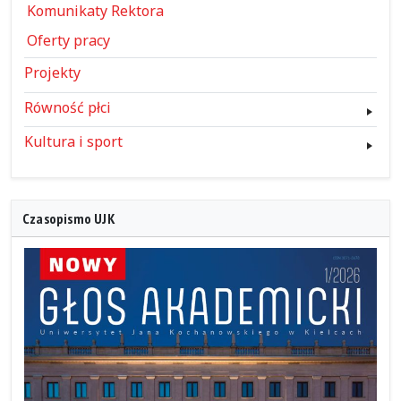
Komunikaty Rektora
Oferty pracy
Projekty
Równość płci
Kultura i sport
Czasopismo UJK