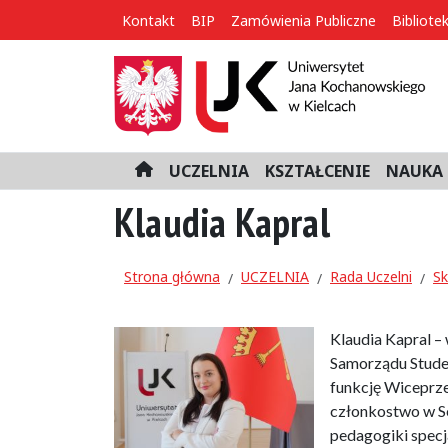
Kontakt
BIP
Zamówienia Publiczne
Bibliote
UCZELNIA
KSZTAŁCENIE
NAUKA 
H
o
Klaudia Kapral
m
e
Strona główna
UCZELNIA
Rada Uczelni
Sk
Klaudia Kapral –
Samorządu Stude
funkcję Wiceprz
członkostwo w S
pedagogiki specj