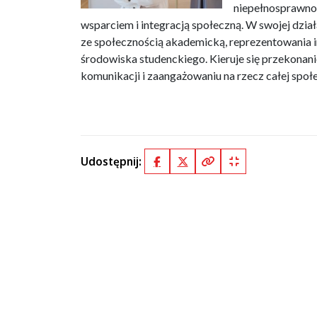
niepełnosprawnoś
wsparciem i integracją społeczną. W swojej dzi
ze społecznością akademicką, reprezentowania i
środowiska studenckiego. Kieruje się przekonan
komunikacji i zaangażowaniu na rzecz całej społ
Udostępnij:
Facebook
X (Twitter)
Kopiuj pełny link
Kopiuj krótki lin