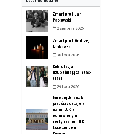
Ostatnio dodane
Zmarł prof. Jan
Pacławski
2 sierpnia 2026
Zmarł prof. Andrzej
Jankowski
30 lipca 2026
Rekrutacja
uzupełniająca: czas-
start!
29 lipca 2026
Europejski znak
jakości zostaje z
nami. UJK z
odnowionym
certyfikatem HR
Excellence in
Research