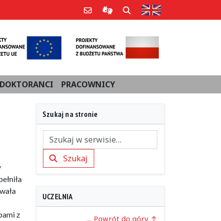
Strona w języku an
Poczta e-mail
Informacje dla użytkowników Po
Szukaj
DOKTORANCI
PRACOWNICY
Szukaj na stronie
Szukaj
Szukaj
y
ełniła
owała
UCZELNIA
bami z
… Powrót do góry