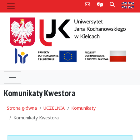
Poczta e-mail
Informacje dla 
Szukaj
Str
Komunikaty Kwestora
Strona główna
UCZELNIA
Komunikaty
Komunikaty Kwestora