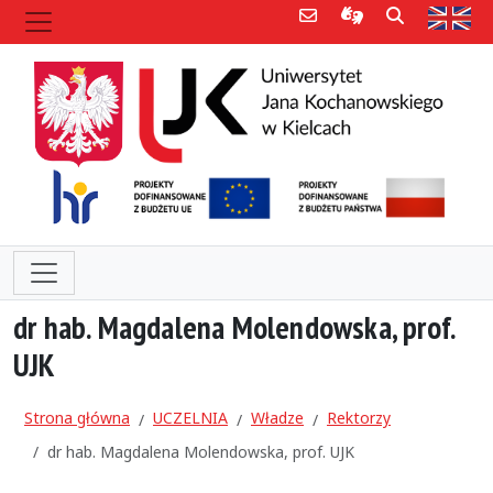
Poczta e-mail
Informacje dla 
Szukaj
Str
dr hab. Magdalena Molendowska, prof.
UJK
Strona główna
UCZELNIA
Władze
Rektorzy
dr hab. Magdalena Molendowska, prof. UJK