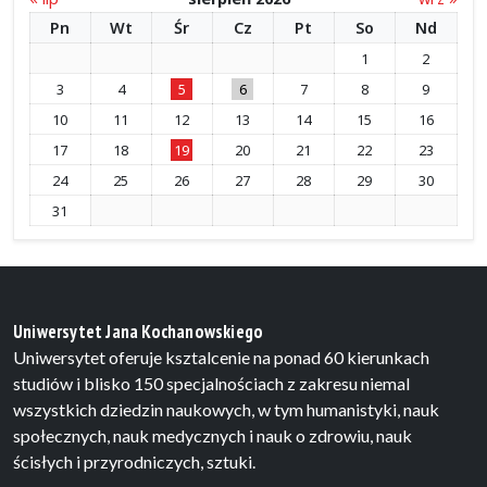
Pn
Wt
Śr
Cz
Pt
So
Nd
1
2
3
4
5
6
7
8
9
10
11
12
13
14
15
16
17
18
19
20
21
22
23
24
25
26
27
28
29
30
31
Uniwersytet Jana Kochanowskiego
Uniwersytet oferuje ksztalcenie na ponad 60 kierunkach
studiów i blisko 150 specjalnościach z zakresu niemal
wszystkich dziedzin naukowych, w tym humanistyki, nauk
społecznych, nauk medycznych i nauk o zdrowiu, nauk
ścisłych i przyrodniczych, sztuki.