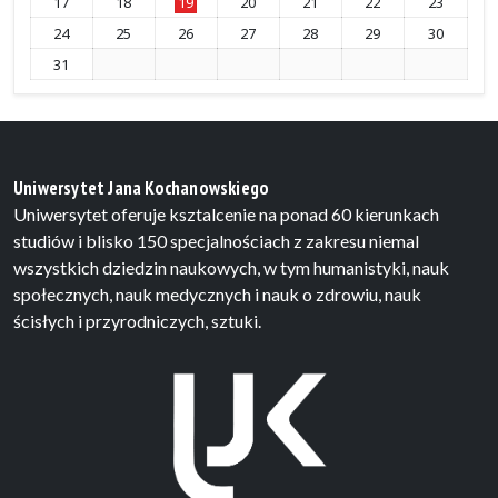
17
18
19
20
21
22
23
24
25
26
27
28
29
30
31
Uniwersytet Jana Kochanowskiego
Uniwersytet oferuje ksztalcenie na ponad 60 kierunkach
studiów i blisko 150 specjalnościach z zakresu niemal
wszystkich dziedzin naukowych, w tym humanistyki, nauk
społecznych, nauk medycznych i nauk o zdrowiu, nauk
ścisłych i przyrodniczych, sztuki.