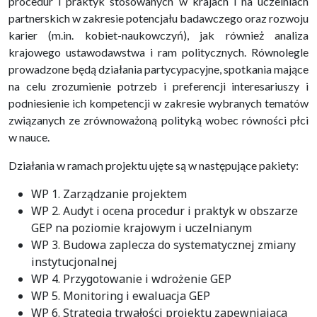
procedur i praktyk stosowanych w krajach i na uczelniach
partnerskich w zakresie potencjału badawczego oraz rozwoju
karier (m.in. kobiet-naukowczyń), jak również analiza
krajowego ustawodawstwa i ram politycznych. Równolegle
prowadzone będą działania partycypacyjne, spotkania mające
na celu zrozumienie potrzeb i preferencji interesariuszy i
podniesienie ich kompetencji w zakresie wybranych tematów
związanych ze zrównoważoną polityką wobec równości płci
w nauce.
Działania w ramach projektu ujęte są w następujące pakiety:
WP 1. Zarządzanie projektem
WP 2. Audyt i ocena procedur i praktyk w obszarze
GEP na poziomie krajowym i uczelnianym
WP 3. Budowa zaplecza do systematycznej zmiany
instytucjonalnej
WP 4. Przygotowanie i wdrożenie GEP
WP 5. Monitoring i ewaluacja GEP
WP 6. Strategia trwałości projektu zapewniająca