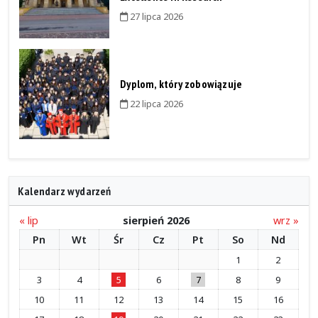
27 lipca 2026
Dyplom, który zobowiązuje
22 lipca 2026
Kalendarz wydarzeń
« lip
sierpień 2026
wrz »
Pn
Wt
Śr
Cz
Pt
So
Nd
1
2
3
4
5
6
7
8
9
10
11
12
13
14
15
16