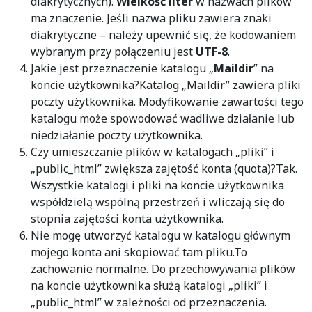
diakrytycznych).
Wielkość liter
w nazwach plików
ma znaczenie. Jeśli nazwa pliku zawiera znaki
diakrytyczne – należy upewnić się, że kodowaniem
wybranym przy połączeniu jest
UTF-8
.
Jakie jest przeznaczenie katalogu „
Maildir
” na
koncie użytkownika?Katalog „Maildir” zawiera pliki
poczty użytkownika. Modyfikowanie zawartości tego
katalogu może spowodować wadliwe działanie lub
niedziałanie poczty użytkownika.
Czy umieszczanie plików w katalogach „pliki” i
„public_html” zwiększa zajętość konta (quota)?Tak.
Wszystkie katalogi i pliki na koncie użytkownika
współdzielą wspólną przestrzeń i wliczają się do
stopnia zajętości konta użytkownika.
Nie mogę utworzyć katalogu w katalogu głównym
mojego konta ani skopiować tam pliku.To
zachowanie normalne. Do przechowywania plików
na koncie użytkownika służą katalogi „pliki” i
„public_html” w zależności od przeznaczenia.