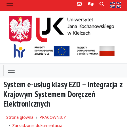
Poczta e-mail
Informacje dla 
Szukaj
Str
System e-usług klasy EZD – integracja z
Krajowym Systemem Doręczeń
Elektronicznych
Strona główna
PRACOWNICY
Zarządzanie dokumentacją