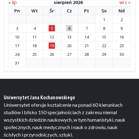
« lip
sierpień 2026
wrz »
Pn
Wt
Śr
Cz
Pt
So
Nd
1
2
3
4
5
6
7
8
9
10
11
12
13
14
15
16
17
18
19
20
21
22
23
24
25
26
27
28
29
30
31
Uniwersytet Jana Kochanowskiego
Uniwersytet oferuje ksztalcenie na ponad 60 kierunkach
studiów i blisko 150 specjalnościach z zakresu niemal
wszystkich dziedzin naukowych, w tym humanistyki, nauk
społecznych, nauk medycznych i nauk o zdrowiu, nauk
ścisłych i przyrodniczych, sztuki.