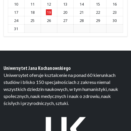
10
11
12
13
14
15
16
17
18
19
20
21
22
23
24
25
26
27
28
29
30
31
Uniwersytet Jana Kochanowskiego
Uniwersytet oferuje ksztalcenie na ponad 60 kierunkach
studiów i blisko 150 specjalnościach z zakresu niemal
wszystkich dziedzin naukowych, w tym humanistyki, nauk
społecznych, nauk medycznych i nauk o zdrowiu, nauk
ścisłych i przyrodniczych, sztuki.