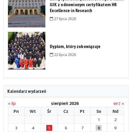
UJK z odnowionym certyfikatem HR
Excellence in Research
27 lipca 2026
Dyplom, który zobowiązuje
22 lipca 2026
Kalendarz wydarzeń
« lip
sierpień 2026
wrz »
Pn
Wt
Śr
Cz
Pt
So
Nd
1
2
3
4
5
6
7
8
9