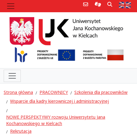
Poczta e-mail
Informacje dla 
Szukaj
Str
Strona główna
PRACOWNICY
Szkolenia dla pracowników
Wsparcie dla kadry kierowniczej i administracyjnej
NOWE PERSPEKTYWY rozwoju Uniwersytetu Jana
Kochanowskiego w Kielcach
Rekrutacja