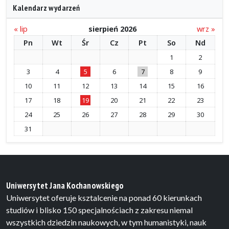
Kalendarz wydarzeń
« lip
sierpień 2026
wrz »
Pn
Wt
Śr
Cz
Pt
So
Nd
1
2
3
4
5
6
7
8
9
10
11
12
13
14
15
16
17
18
19
20
21
22
23
24
25
26
27
28
29
30
31
Uniwersytet Jana Kochanowskiego
Uniwersytet oferuje ksztalcenie na ponad 60 kierunkach
studiów i blisko 150 specjalnościach z zakresu niemal
wszystkich dziedzin naukowych, w tym humanistyki, nauk