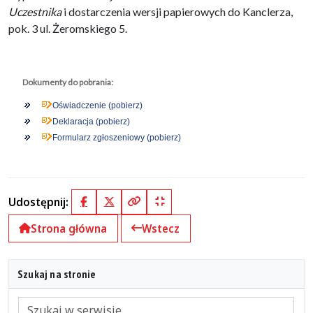
Uczestnika
i dostarczenia wersji papierowych do Kanclerza,
pok. 3 ul. Żeromskiego 5.
Dokumenty do pobrania:
Oświadczenie (pobierz)
Deklaracja (pobierz)
Formularz zgłoszeniowy (pobierz)
Udostępnij:
Facebook
X (Twitter)
Kopiuj pełny link
Kopiuj krótki link
Strona główna
Wstecz
Szukaj na stronie