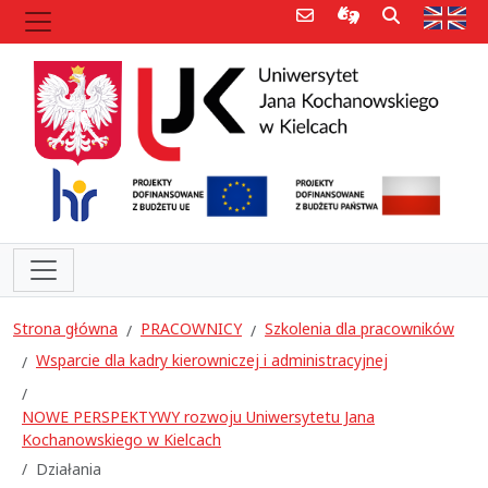
Poczta e-mail
Informacje dla 
Szukaj
Str
Strona główna
PRACOWNICY
Szkolenia dla pracowników
Wsparcie dla kadry kierowniczej i administracyjnej
NOWE PERSPEKTYWY rozwoju Uniwersytetu Jana
Kochanowskiego w Kielcach
Działania