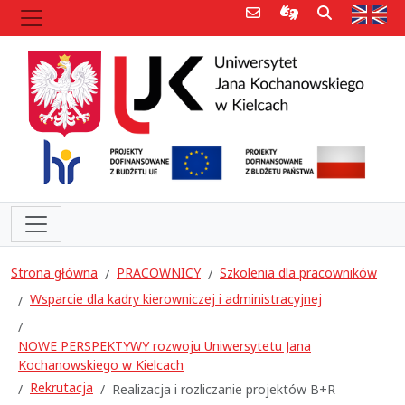
Poczta e-mail
Informacje dla 
Szukaj
Str
Strona główna
PRACOWNICY
Szkolenia dla pracowników
Wsparcie dla kadry kierowniczej i administracyjnej
NOWE PERSPEKTYWY rozwoju Uniwersytetu Jana
Kochanowskiego w Kielcach
Rekrutacja
Realizacja i rozliczanie projektów B+R