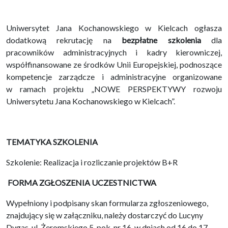
Uniwersytet Jana Kochanowskiego w Kielcach ogłasza
dodatkową rekrutację na
bezpłatne szkolenia
dla
pracowników administracyjnych i kadry kierowniczej,
współfinansowane ze środków Unii Europejskiej, podnoszące
kompetencje zarządcze i administracyjne organizowane
w ramach projektu „NOWE PERSPEKTYWY rozwoju
Uniwersytetu Jana Kochanowskiego w Kielcach”.
TEMATYKA SZKOLENIA
Szkolenie: Realizacja i rozliczanie projektów B+R
FORMA ZGŁOSZENIA UCZESTNICTWA
Wypełniony i podpisany skan formularza zgłoszeniowego,
znajdujący się w załączniku, należy dostarczyć do Lucyny
Dygas, ul. Żeromskiego 5, pok. nr 16, w dniach od 16 do 17