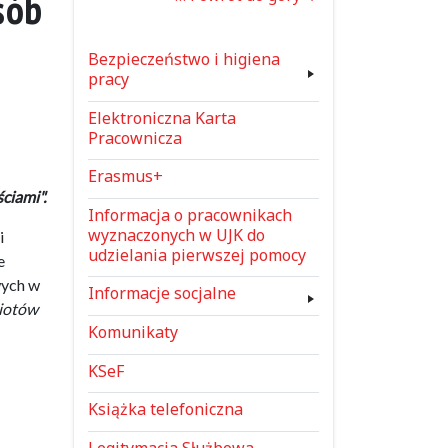
sób
Bezpieczeństwo i higiena
pracy
Elektroniczna Karta
Pracownicza
Erasmus+
ciami".
Informacja o pracownikach
wyznaczonych w UJK do
i
udzielania pierwszej pomocy
e
wych w
Informacje socjalne
miotów
Komunikaty
KSeF
Książka telefoniczna
Legitymacja Służbowa