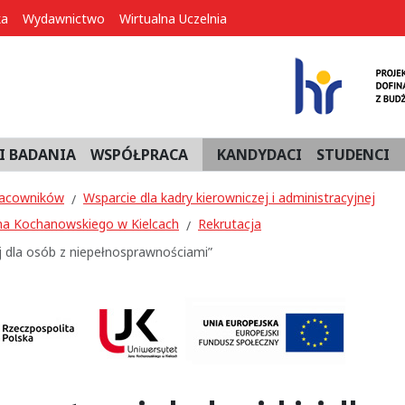
ka
Wydawnictwo
Wirtualna Uczelnia
I BADANIA
WSPÓŁPRACA
KANDYDACI
STUDENCI
pracowników
Wsparcie dla kadry kierowniczej i administracyjnej
a Kochanowskiego w Kielcach
Rekrutacja
j dla osób z niepełnosprawnościami”