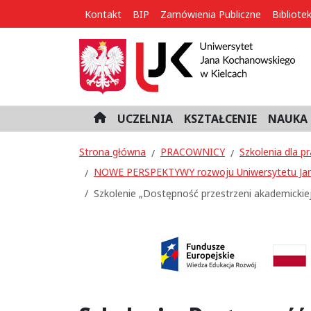
Kontakt
BIP
Zamówienia Publiczne
Bibliote
UCZELNIA
KSZTAŁCENIE
NAUKA 
H
o
m
Strona główna
PRACOWNICY
Szkolenia dla 
e
NOWE PERSPEKTYWY rozwoju Uniwersytetu Jan
Szkolenie „Dostępność przestrzeni akademickie