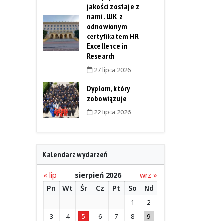
jakości zostaje z
nami. UJK z
odnowionym
certyfikatem HR
Excellence in
Research
27 lipca 2026
Dyplom, który
zobowiązuje
22 lipca 2026
Kalendarz wydarzeń
« lip
sierpień 2026
wrz »
Pn
Wt
Śr
Cz
Pt
So
Nd
1
2
3
4
5
6
7
8
9