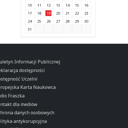
10
11
12
13
14
15
16
17
18
19
20
21
22
23
24
25
26
27
28
29
30
31
uletyn Informacji Publicznej
klaracja dostępności
stępność Uczelni
ropejska Karta Naukowca
dio Fraszka
ntakt dla mediów
hrona danych osobowych
lityka antykorupcyjna