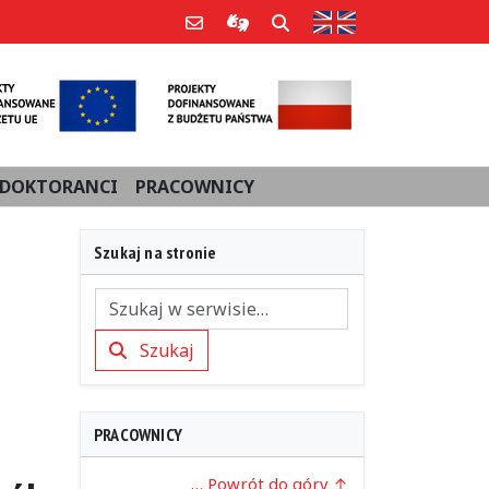
Strona w języku an
Poczta e-mail
Informacje dla użytkowników Po
Szukaj
DOKTORANCI
PRACOWNICY
Szukaj na stronie
Szukaj
Szukaj
PRACOWNICY
… Powrót do góry