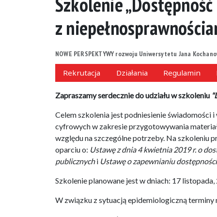
Szkolenie „Dostępność 
z niepełnosprawnościa
NOWE PERSPEKTYWY rozwoju Uniwersytetu Jana Kochanow
Rekrutacja
Działania
Regulamin
Zapraszamy serdecznie do udziału w szkoleniu
"
Celem szkolenia jest podniesienie świadomości i
cyfrowych w zakresie przygotowywania materia
względu na szczególne potrzeby. Na szkoleniu p
oparciu o:
Ustawę z dnia 4 kwietnia 2019 r. o do
publicznych
i
Ustawę o zapewnianiu dostępności o
Szkolenie planowane jest w dniach: 17 listopada, 
W związku z sytuacją epidemiologiczną terminy 