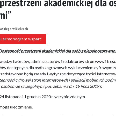
przestrzeni akademickiej dla o
mi”
skiego w Kielcach
Harmonogram wsparć
Dostępność przestrzeni akademickiej dla osób z niepełnosprawnoś
 wiedzy twórców, administratorów i redaktorów stron www i treśc
łów dostępnych dla osób zagrożonych wykluczeniem cyfrowym z
rzedstawione będą zasady i wytyczne dotyczące treści interneto
stępności cyfrowej stron internetowych i aplikacji mobilnych pod
sobom ze szczególnymi potrzebami z dn. 19 lipca 2019 r.
24 listopada i 1 grudnia 2020 r. w trybie zdalnym.
mogą ulec zmianie.