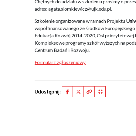
Chętnych do udziału w szkoleniu prosimy o przes
adres: agata.slomkiewicz@ujk.edu.pl.
Szkolenie organizowane w ramach Projektu
Uniw
współfinansowanego ze środków Europejskiego
Edukacja Rozwój 2014-2020, Osi priorytetowej II
Kompleksowe programy szkół wyższych na pod
Centrum Badań i Rozwoju.
Formularz zgłoszeniowy
Udostępnij:
Facebook
X (Twitter)
Kopiuj pełny link
Kopiuj krótki lin