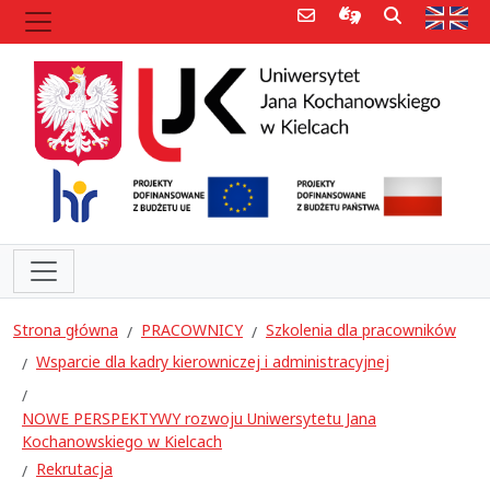
Poczta e-mail
Informacje dla 
Szukaj
Str
Strona główna
PRACOWNICY
Szkolenia dla pracowników
Wsparcie dla kadry kierowniczej i administracyjnej
NOWE PERSPEKTYWY rozwoju Uniwersytetu Jana
Kochanowskiego w Kielcach
Rekrutacja