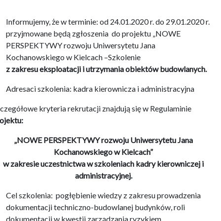
Informujemy, że w terminie: od 24.01.2020 r. do 29.01.2020 r.
przyjmowane będą zgłoszenia do projektu „NOWE
PERSPEKTYWY rozwoju Uniwersytetu Jana
Kochanowskiego w Kielcach –Szkolenie
z zakresu eksploatacji i utrzymania obiektów budowlanych.
Adresaci szkolenia: kadra kierownicza i administracyjna
czegółowe kryteria rekrutacji znajdują się w Regulaminie
ojektu:
„NOWE PERSPEKTYWY rozwoju Uniwersytetu Jana
Kochanowskiego w Kielcach”
w zakresie uczestnictwa w szkoleniach kadry kierowniczej i
administracyjnej.
Cel szkolenia: pogłębienie wiedzy z zakresu prowadzenia
dokumentacji techniczno-budowlanej budynków, roli
dokumentacji w kwestii zarządzania ryzykiem.