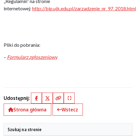
„Regulamin” na stronie
internetowej:
http://bip.ujk.edu.pl/zarzadzenie_nr_97_2018.htm
Pliki do pobrania:
–
Formularz zgłoszeniowy
Udostępnij:
Facebook
X (Twitter)
Kopiuj pełny link
Kopiuj krótki link
Strona główna
Wstecz
Szukaj na stronie