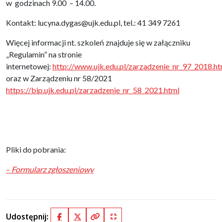
w godzinach 9.00 – 14.00.
Kontakt: lucyna.dygas@ujk.edu.pl, tel.: 41 349 7261
Więcej informacji nt. szkoleń znajduje się w załączniku
„Regulamin” na stronie
internetowej:
http://www.ujk.edu.pl/zarzadzenie_nr_97_2018.ht
oraz w Zarządzeniu nr 58/2021
https://bip.ujk.edu.pl/zarzadzenie_nr_58_2021.html
Pliki do pobrania:
–
Formularz zgłoszeniowy
Udostępnij:
Facebook
X (Twitter)
Kopiuj pełny link
Kopiuj krótki link