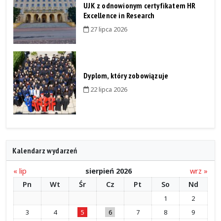
UJK z odnowionym certyfikatem HR
Excellence in Research
27 lipca 2026
Dyplom, który zobowiązuje
22 lipca 2026
Kalendarz wydarzeń
« lip
sierpień 2026
wrz »
Pn
Wt
Śr
Cz
Pt
So
Nd
1
2
3
4
5
6
7
8
9