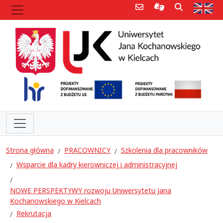
Poczta e-mail
Informacje dla 
Szukaj
Str
Strona główna
PRACOWNICY
Szkolenia dla pracowników
Wsparcie dla kadry kierowniczej i administracyjnej
NOWE PERSPEKTYWY rozwoju Uniwersytetu Jana
Kochanowskiego w Kielcach
Rekrutacja