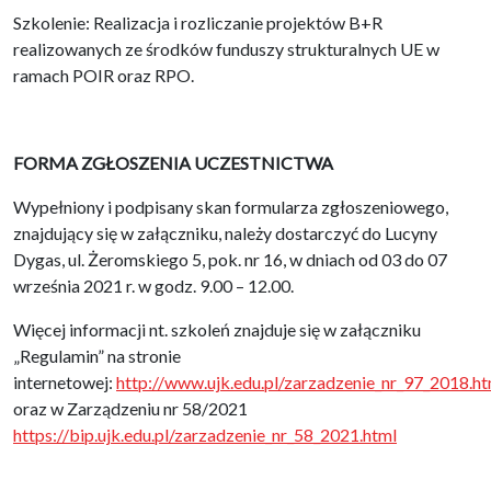
Szkolenie: Realizacja i rozliczanie projektów B+R
realizowanych ze środków funduszy strukturalnych UE w
ramach POIR oraz RPO.
FORMA ZGŁOSZENIA UCZESTNICTWA
Wypełniony i podpisany skan formularza zgłoszeniowego,
znajdujący się w załączniku, należy dostarczyć do Lucyny
Dygas, ul. Żeromskiego 5, pok. nr 16, w dniach od 03 do 07
września 2021 r. w godz. 9.00 – 12.00.
Więcej informacji nt. szkoleń znajduje się w załączniku
„Regulamin” na stronie
internetowej:
http://www.ujk.edu.pl/zarzadzenie_nr_97_2018.ht
oraz w Zarządzeniu nr 58/2021
https://bip.ujk.edu.pl/zarzadzenie_nr_58_2021.html