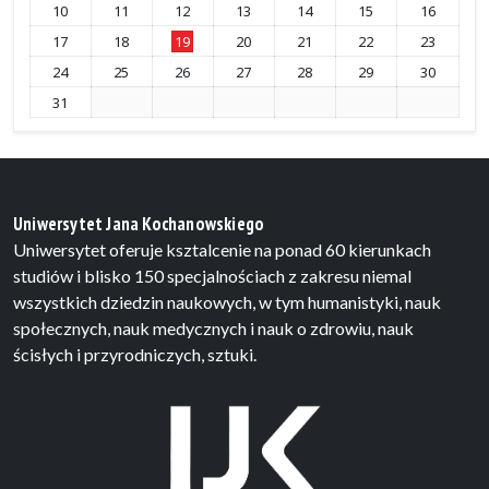
10
11
12
13
14
15
16
17
18
19
20
21
22
23
24
25
26
27
28
29
30
31
Uniwersytet Jana Kochanowskiego
Uniwersytet oferuje ksztalcenie na ponad 60 kierunkach
studiów i blisko 150 specjalnościach z zakresu niemal
wszystkich dziedzin naukowych, w tym humanistyki, nauk
społecznych, nauk medycznych i nauk o zdrowiu, nauk
ścisłych i przyrodniczych, sztuki.