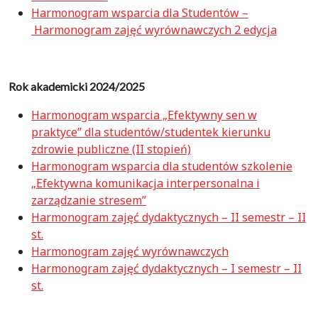
Harmonogram wsparcia dla Studentów –
Harmonogram zajęć wyrównawczych 2 edycja
Rok akademicki 2024/2025
Harmonogram wsparcia „Efektywny sen w
praktyce” dla studentów/studentek kierunku
zdrowie publiczne (II stopień)
Harmonogram wsparcia dla studentów szkolenie
„Efektywna komunikacja interpersonalna i
zarządzanie stresem”
Harmonogram zajęć dydaktycznych – II semestr – II
st.
Harmonogram zajęć wyrównawczych
Harmonogram zajęć dydaktycznych – I semestr – II
st.