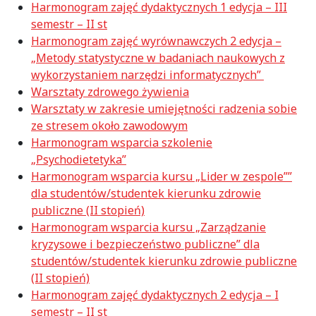
Harmonogram zajęć dydaktycznych 1 edycja – III
semestr – II st
Harmonogram zajęć wyrównawczych 2 edycja –
„Metody statystyczne w badaniach naukowych z
wykorzystaniem narzędzi informatycznych”
Warsztaty zdrowego żywienia
Warsztaty w zakresie umiejętności radzenia sobie
ze stresem około zawodowym
Harmonogram wsparcia szkolenie
„Psychodietetyka”
Harmonogram wsparcia kursu „Lider w zespole””
dla studentów/studentek kierunku zdrowie
publiczne (II stopień)
Harmonogram wsparcia kursu „Zarządzanie
kryzysowe i bezpieczeństwo publiczne” dla
studentów/studentek kierunku zdrowie publiczne
(II stopień)
Harmonogram zajęć dydaktycznych 2 edycja – I
semestr – II st