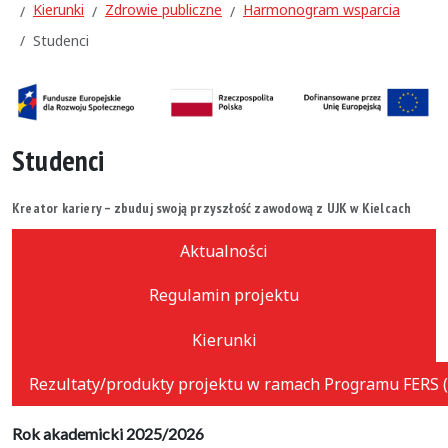
Kierunki
Zdrowie publiczne
Harmonogram wsparcia
Studenci
Studenci
Kreator kariery – zbuduj swoją przyszłość zawodową z UJK w Kielcach
Aktualności
Regulamin projektu
Kierunki
Rezultaty/produkty projektu w ramach Programu FERS (
Rok akademicki 2025/2026