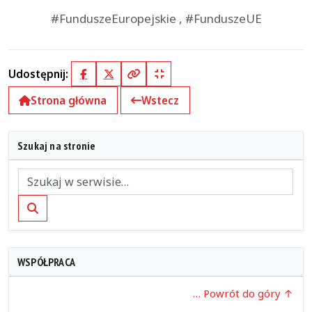
#FunduszeEuropejskie , #FunduszeUE
Udostępnij:
Facebook
X (Twitter)
Kopiuj pełny link
Kopiuj krótki link
Strona główna
Wstecz
Szukaj na stronie
Szukaj
WSPÓŁPRACA
… Powrót do góry